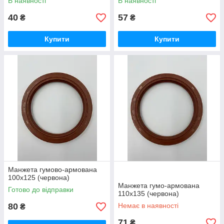
В наявності
В наявності
40
57
₴
₴
Купити
Купити
Манжета гумово-армована
100х125 (червона)
Манжета гумо-армована
Готово до відправки
110х135 (червона)
80
Немає в наявності
₴
71
₴