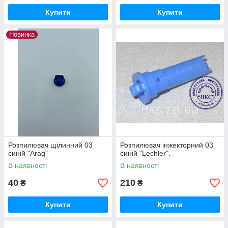
Купити
Купити
Новинка
Розпилювач щілинний 03
Розпилювач інжекторний 03
синій "Arag"
синій "Lechler".
В наявності
В наявності
40
210
₴
₴
Купити
Купити