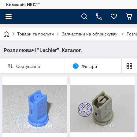
Компанія НКС™
Товари та послуги
Запчастини на обприскувач.
Розпи
Розпилювачі "Lechler". Каталог.
Сортування
0
Фільтри