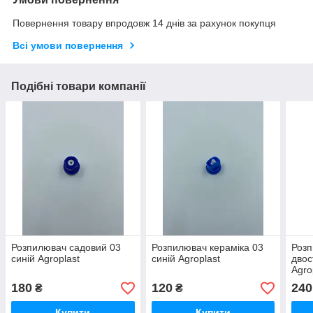
Повернення товару впродовж 14 днів за рахунок покупця
Всі умови повернення
Подібні товари компанії
Розпилювач садовий 03
Розпилювач кераміка 03
Розп
синій Agroplast
синій Agroplast
двос
Agro
180
120
240
₴
₴
Купити
Купити