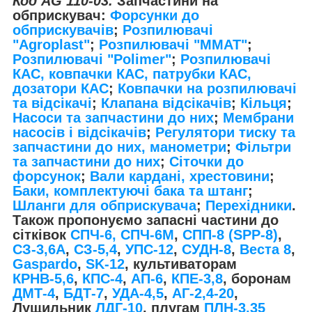
Код AG 110-03.
Запчастини на
обприскувач:
Форсунки до
обприскувачів
;
Розпилювачі
"Agroplast"
;
Розпилювачі "MMAT"
;
Розпилювачі "Polimer"
;
Розпилювачі
КАС, ковпачки КАС, патрубки КАС,
дозатори КАС
;
Ковпачки на розпилювачі
та відсікачі
;
Клапана відсікачів
;
Кільця
;
Насоси та запчастини до них
;
Мембрани
насосів і відсікачів
;
Регулятори тиску та
запчастини до них, манометри
;
Фільтри
та запчастини до них
;
Сіточки до
форсунок
;
Вали кардані, хрестовини
;
Баки, комплектуючі бака та штанг
;
Шланги для обприскувача
;
Перехідники
.
Також пропонуємо запасні частини до
сітківок
СПЧ-6, СПЧ-6М
,
СПП-8 (SPP-8)
,
СЗ-3,6А
,
СЗ-5,4
,
УПС-12
,
СУДН-8
,
Веста 8
,
Gaspardo
,
SK-12
, культиваторам
КРНВ-5,6
,
КПС-4
,
АП-6
,
КПЕ-3,8
, боронам
ДМТ-4
,
БДТ-7
,
УДА-4,5
,
АГ-2,4-20
,
Лущильник
ЛДГ-10
, плугам
ПЛН-3,35