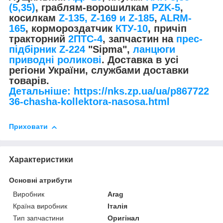
(5,35)
, граблям-ворошилкам
PZK-5
,
косилкам
Z-1
35, Z-169 и Z-185
,
ALRM-
165
, кормороздатчик
КТУ-10
, причіп
тракторний
2ПТС-4
, запчастин на
прес-
підбірник Z-224
"Sipma",
ланцюги
приводні роликові
. Доставка в усі
регіони України, службами доставки
товарів.
Детальніше: https://nks.zp.ua/ua/p867722
36-chasha-kollektora-nasosa.html
Приховати
Характеристики
Основні атрибути
Виробник
Arag
Країна виробник
Італія
Тип запчастини
Оригінал