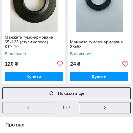
Манжета гумо-армована
65х125 (ступи колеса)
Манжета гумово-армована
КТУ-10.
38х58
В наявності
В наявності
120
24
₴
₴
Купити
Купити
Показати ще
1
/ 3
Про нас