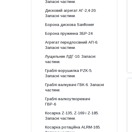
Запасні частини.
Дисковий агрегат АГ-2,4-20.
Запасні частини.
Борона дискова Sanflower
Борона пружинна ЗБР-24
Агрегат передпосівний АП-6.
Запасні частини.
Лущильник ЛДГ-10. Запасні
частини.
Граблі-ворушилка PZK-5.
Запасні частини.
Граблі-валкувачі ГВК-6. Запасні
частини.
Граблі-валкоутворювачі
ГВР-6
Косарка Z-135, Z-169 і Z-185.
Запасні частини.
Косарка ротаційна ALRM-165.