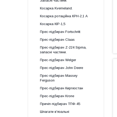
Запасні частини.
Косарка Kverneland.
Косарка ротаційна КРН-2,1 А
Косарка КІР-1,5
Прес-підбирач Fortschritt
Прес-підбирач Claas
Прес-підбирач Z-224 Sipma,
запасні частини.
Прес-підбирач Welger
Прес-підбирач John Deere
Прес-підбирач Massey
Ferguson
Прес-підбирач Киргизстан
Прес-підбирач Krone
Причіп-підбирач ТПФ-45
Шпагати в'язальні