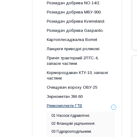
Розкидач добрива NO-14/2.
Розкидач добрива МВУ-900.
Розкидач добрива Kverneland.
Розкидач добрива Gaspardo.
Картоплесаджалка Bomet
Ланцюги приводні роликові.
Причіп тракторний 2ПТС-4,
запасні частини.
Кормороздавач КТУ-10, запасні
частини.
Очищувач вороху ОВУ-25
Зернометач ЗМ-60
Ремкомплекти ГТВ
01 Насоси гідравлічні.
02 Фланцові ущільнення.
03 Гідророзподільники.