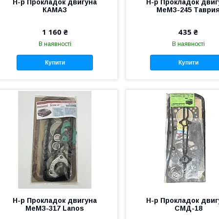
Н-р Прокладок двигуна
Н-р Прокладок двиг
КАМАЗ
МеМЗ-245 Таври
1 160 ₴
435 ₴
В наявності
В наявності
Купити
Купити
Н-р Прокладок двигуна
Н-р Прокладок двиг
МеМЗ-317 Lanos
СМД-18