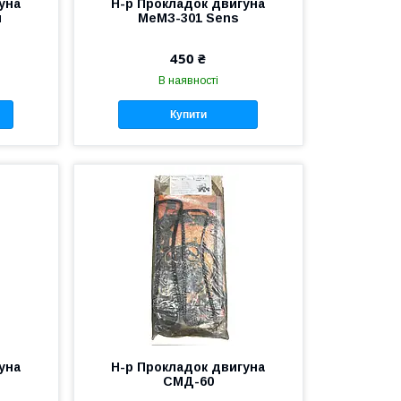
уна
Н-р Прокладок двигуна
я
МеМЗ-301 Sens
450 ₴
В наявності
Купити
уна
Н-р Прокладок двигуна
СМД-60