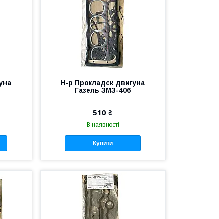
уна
Н-р Прокладок двигуна
Газель ЗМЗ-406
510 ₴
В наявності
Купити