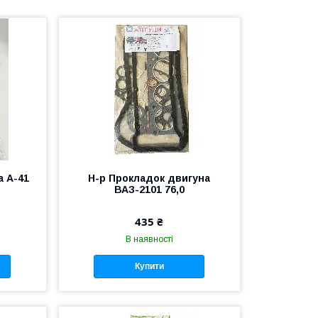
а А-41
Н-р Прокладок двигуна
ВАЗ-2101 76,0
435 ₴
В наявності
Купити