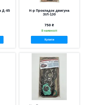
а Д-65
Н-р Прокладок двигуна
ЗІЛ-130
750 ₴
В наявності
Купити