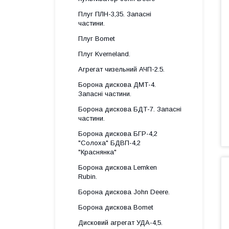
Плуг ПЛН-3,35. Запасні
частини.
Плуг Bomet
Плуг Kverneland.
Агрегат чизельний АЧП-2.5.
Борона дискова ДМТ-4.
Запасні частини.
Борона дискова БДТ-7. Запасні
частини.
Борона дискова БГР-4,2
"Солоха" БДВП-4,2
"Краснянка"
Борона дискова Lemken
Rubin.
Борона дискова John Deere.
Борона дискова Bomet
Дисковий агрегат УДА-4,5.