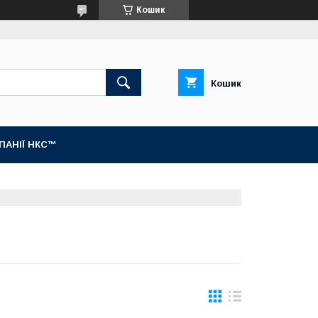
Кошик
Кошик
МПАНІЇ НКС™