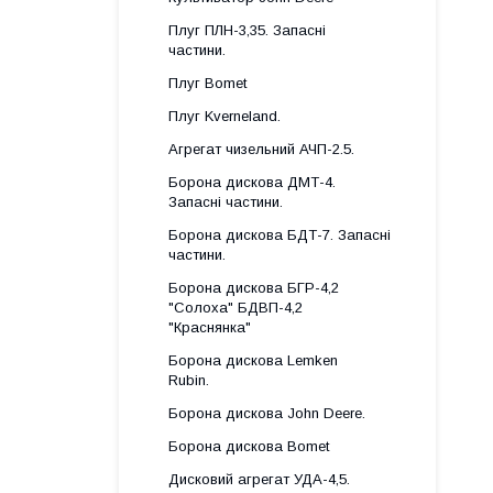
Плуг ПЛН-3,35. Запасні
частини.
Плуг Bomet
Плуг Kverneland.
Агрегат чизельний АЧП-2.5.
Борона дискова ДМТ-4.
Запасні частини.
Борона дискова БДТ-7. Запасні
частини.
Борона дискова БГР-4,2
"Солоха" БДВП-4,2
"Краснянка"
Борона дискова Lemken
Rubin.
Борона дискова John Deere.
Борона дискова Bomet
Дисковий агрегат УДА-4,5.