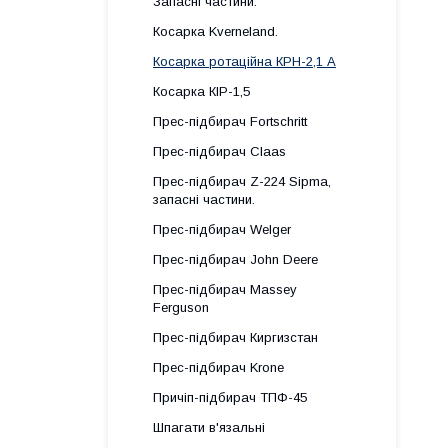
Запасні частини.
Косарка Kverneland.
Косарка ротаційна КРН-2,1 А
Косарка КІР-1,5
Прес-підбирач Fortschritt
Прес-підбирач Claas
Прес-підбирач Z-224 Sipma,
запасні частини.
Прес-підбирач Welger
Прес-підбирач John Deere
Прес-підбирач Massey
Ferguson
Прес-підбирач Киргизстан
Прес-підбирач Krone
Причіп-підбирач ТПФ-45
Шпагати в'язальні