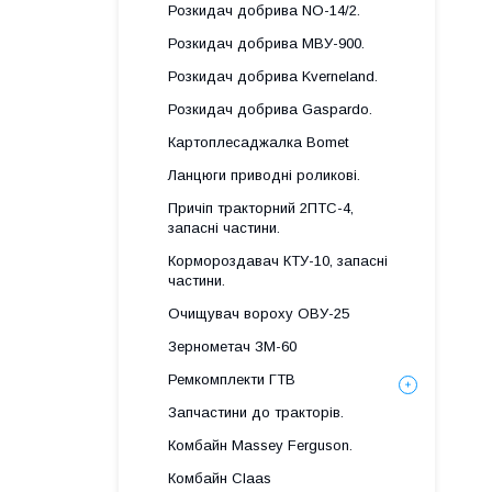
Розкидач добрива NO-14/2.
Розкидач добрива МВУ-900.
Розкидач добрива Kverneland.
Розкидач добрива Gaspardo.
Картоплесаджалка Bomet
Ланцюги приводні роликові.
Причіп тракторний 2ПТС-4,
запасні частини.
Кормороздавач КТУ-10, запасні
частини.
Очищувач вороху ОВУ-25
Зернометач ЗМ-60
Ремкомплекти ГТВ
Запчастини до тракторів.
Комбайн Massey Ferguson.
Комбайн Claas