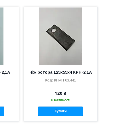
-2,1А
Ніж ротора 125х55х4 КРН-2,1А
КПРН 03.441
120 ₴
В наявності
Купити