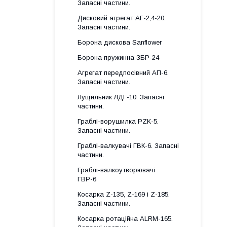
Запасні частини.
Дисковий агрегат АГ-2,4-20.
Запасні частини.
Борона дискова Sanflower
Борона пружинна ЗБР-24
Агрегат передпосівний АП-6.
Запасні частини.
Лущильник ЛДГ-10. Запасні
частини.
Граблі-ворушилка PZK-5.
Запасні частини.
Граблі-валкувачі ГВК-6. Запасні
частини.
Граблі-валкоутворювачі
ГВР-6
Косарка Z-135, Z-169 і Z-185.
Запасні частини.
Косарка ротаційна ALRM-165.