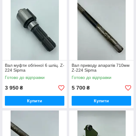
Вал муфти обгінної 6 шліц. Z-
Вал приводу апаратів 710мм
224 Sipma
Z-224 Sipma
Готово до відправки
Готово до відправки
3 950
5 700
₴
₴
Купити
Купити