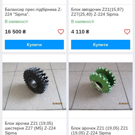
Балансир прес-підбірника Z-
Блок звёздочек Z21(15,87)
224 "Sipma".
Z27(25,40) Z-224 Sipma
В наявності
В наявності
16 500
4 110
₴
₴
Купити
Купити
Блок зірочка Z21 (19,05)
шестерня Z27 (М5) Z-224
Блок зірочок Z21 (19,05) Z21
Sipma
(19,05) Z-224 Sipma