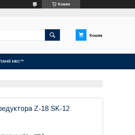
Кошик
Кошик
МПАНІЇ НКС™
редуктора Z-18 SK-12