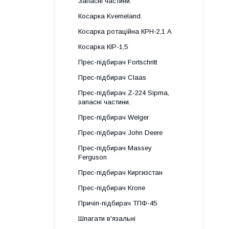
Запасні частини.
Косарка Kverneland.
Косарка ротаційна КРН-2,1 А
Косарка КІР-1,5
Прес-підбирач Fortschritt
Прес-підбирач Claas
Прес-підбирач Z-224 Sipma,
запасні частини.
Прес-підбирач Welger
Прес-підбирач John Deere
Прес-підбирач Massey
Ferguson
Прес-підбирач Киргизстан
Прес-підбирач Krone
Причіп-підбирач ТПФ-45
Шпагати в'язальні