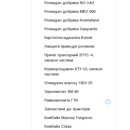
Розкидач добрива NO-14/2.
Розкидач добрива МВУ-900.
Розкидач добрива Kverneland.
Розкидач добрива Gaspardo.
Картоплесаджалка Bomet
Ланцюги приводні роликові.
Причіп тракторний 2ПТС-4,
запасні частини.
Кормороздавач КТУ-10, запасні
частини.
Очищувач вороху ОВУ-25
Зернометач ЗМ-60
Ремкомплекти ГТВ
Запчастини до тракторів.
Комбайн Massey Ferguson.
Комбайн Claas