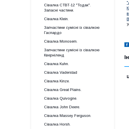
"
Сівалка СТВТ-12 "Тодак".
К
Запасні частини.
в
В
Сівалка Klein.
У
Запчастини сумісні із сівалкою
Гаспардo
Сівалка Monosem.
Запчастини сумісні із сівалкою
Кверніленд
І
Сівалка Kuhn.
Сівалка Vaderstad
Ц
Сівалка Kinze.
Сівалка Great Plains.
Сівалка Quivogne.
Сівалка John Deere.
Сівалка Massey Ferguson.
Сівалка Horsh.