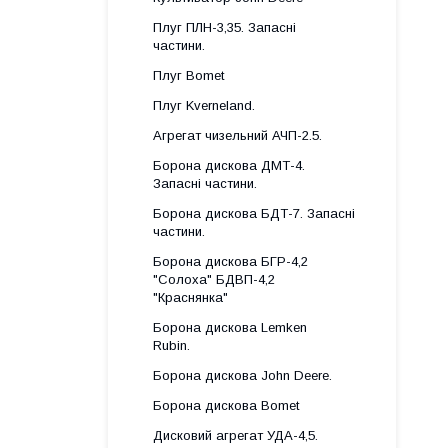
Плуг ПЛН-3,35. Запасні
частини.
Плуг Bomet
Плуг Kverneland.
Агрегат чизельний АЧП-2.5.
Борона дискова ДМТ-4.
Запасні частини.
Борона дискова БДТ-7. Запасні
частини.
Борона дискова БГР-4,2
"Солоха" БДВП-4,2
"Краснянка"
Борона дискова Lemken
Rubin.
Борона дискова John Deere.
Борона дискова Bomet
Дисковий агрегат УДА-4,5.