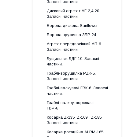
Запасні частини.
Дисковий агрегат АГ-2,4-20.
Запасні частини.
Борона дискова Sanflower
Борона пружинна ЗБР-24
Агрегат передпосівний АП-6.
Запасні частини.
Лущильник ЛДГ-10. Запасні
частини.
Граблі-ворушилка PZK-5.
Запасні частини.
Граблі-валкувачі ГВК-6. Запасні
частини.
Граблі-валкоутворювачі
ГВР-6
Косарка Z-135, Z-169 і Z-185.
Запасні частини.
Косарка ротаційна ALRM-165.