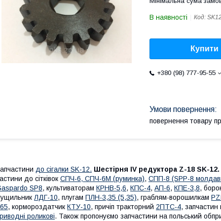
Мінімальна сума замов
В наявності
Код:
SK12
Купити
+380 (98) 777-95-55
повернення товару п
апчастини
до сігалки SK-12.
Шестірня IV редуктора Z-18 SK-12.
астини до сітківок
СПЧ-6, СПЧ-6М (руминка)
,
СПП-8 (SPP-8 молдав
aspardo SP8
, культиваторам
КРНВ-5,6
,
КПС-4
,
АП-6
,
КПЕ-3,8
, бор
Лущильник
ЛДГ-10
, плугам
ПЛН-3,35 (5,35)
, граблям-ворошилкам
PZ
65
, кормороздатчик
КТУ-10
, причіп тракторний
2ПТС-4
, запчастин
риводні роликові
. Також пропонуємо запчастини на польський обпр