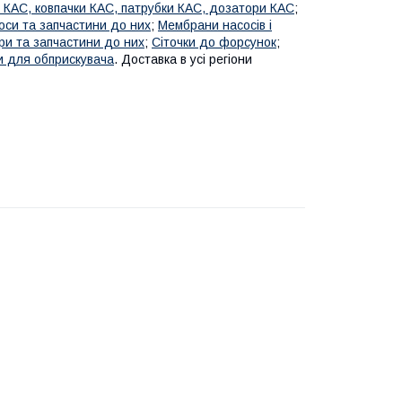
 КАС, ковпачки КАС, патрубки КАС, дозатори КАС
;
оси та запчастини до них
;
Мембрани насосів і
ри та запчастини до них
;
Сіточки до форсунок
;
 для обприскувача
. Доставка в усі регіони