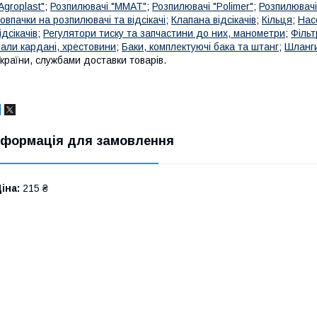
Agroplast"
;
Розпилювачі "MMAT"
;
Розпилювачі "Polimer"
;
Розпилювачі
овпачки на розпилювачі та відсікачі
;
Клапана відсікачів
;
Кільця
;
Нас
ідсікачів
;
Регулятори тиску та запчастини до них, манометри
;
Фільт
али кардані, хрестовини
;
Баки, комплектуючі бака та штанг
;
Шланги
країни, службами доставки товарів.
нформація для замовлення
іна:
215 ₴