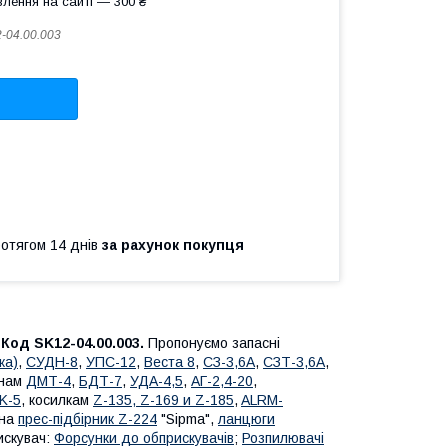
лення на сайті — 300 ₴
-04.00.003
ротягом 14 днів
за рахунок покупця
 Код SK12-04.00.003.
Пропонуємо запасні
ка)
,
СУДН-8
,
УПС-12
,
Веста 8
,
СЗ-3,6А
,
СЗТ-3,6А
,
онам
ДМТ-4
,
БДТ-7
,
УДА-4,5
,
АГ-2,4-20
,
K-5
, косилкам
Z-1
35, Z-169 и Z-185
,
ALRM-
 на
прес-підбірник Z-224
"Sipma",
ланцюги
искувач:
Форсунки до обприскувачів
;
Розпилювачі