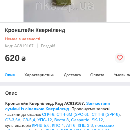
Кронштейн Кверніленд
Немає в наявності
Код: AC819167
Роздріб
620
₴
Опис
Характеристики
Доставка
Оплата
Умови п
Опис
Кронштейн Кверніленд. Код AC819167.
Запчастини
сумісні із сівалкою
Кверніленд
. Пропонуємо запасні
частини до сівалок
СПЧ-6, СПЧ-6М (SPС-6)
,
СПП-8 (SPP-8)
,
СЗ-3,6А
,
СЗ-5,4
,
УПС-12
,
Веста 8
,
Gaspardo
,
SK-12
,
культиваторів
КРНВ-5,6
,
КПС-4
,
АП-6
,
КПЕ-3,8
,
польських