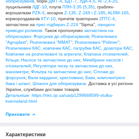
обприскувачів
, борін
ДМТ-4
,
БДТ-7
,
УДА-4,5
,
АГ-2,4-20
,
лущильників
ЛДГ-10
, плугів
ПЛН-3,35 (5,35)
, граблях-
ворошилкам
PZK-5
, косарок
Z-1
35, Z-169 і Z-185
,
ALRM-165
,
кормороздавачів
КТУ-10
, причіпів тракторних
2ПТС-4
,
запчастини на
прес-підбирач Z-224
"Sipma",
ланцюги
приводні роликові
. Також пропонуємо
запчастини на
обприскувач
:
Форсунки до обприскувачів
;
Розпилювачі
"Agroplast"
;
Розпилювачі "MMAT"
;
Розпилювачі "Polimer"
;
Розпилювачі КАС, ковпачки КАС, патрубки КАС, дозатори КАС
;
Ковпачки на розпилювачі та агрегати
;
Клапана отсекателей
;
Кільця
;
Насоси та запчастини до них
;
Мембрани насосів і
отсекателей
;
Регулятори тиску та запчастини до них,
манометри
;
Фільтра та запчастини до них
;
Сіточки до
форсунок
;
Вали карданні, хрестовини
;
Баки, комплектуючі
бака і штанг
;
Шланги для обприскувача
. Доставка в усі регіони
України, службами доставки товарів.
Детальніше: https://nks.zp.ua/ua/p1299668599-vtulka-
kverneland.html
Приховати
Характеристики