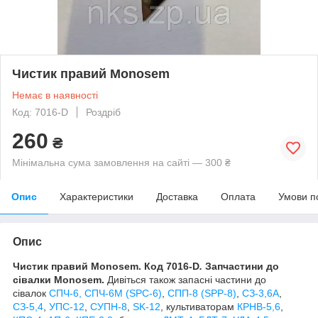
Чистик правий Monosem
Немає в наявності
Код: 7016-D
Роздріб
260
₴
Мінімальна сума замовлення на сайті — 300 ₴
Опис
Характеристики
Доставка
Оплата
Умови п
Опис
Чистик правий Monosem. Код 7016-D
.
Запчастини до
сівалки Monosem.
Дивіться також запасні частини до
сівалок
СПЧ-6, СПЧ-6М (SPС-6)
,
СПП-8 (SPP-8)
,
СЗ-3,6А
,
СЗ-5,4
,
УПС-12
,
СУПН-8
,
SK-12
, культиваторам
КРНВ-5,6
,