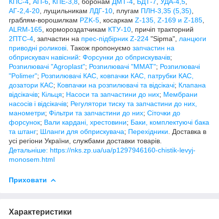
КПС-4
,
АП-6
,
КПЕ-3,8
, боронам
ДМТ-4
,
БДТ-7
,
УДА-4,5
,
АГ-2,4-20
, лущильникам
ЛДГ-10
, плугам
ПЛН-3,35 (5,35)
,
граблям-ворошилкам
PZK-5
, косаркам
Z-1
35, Z-169 и Z-185
,
ALRM-165
, кормороздатчикам
КТУ-10
, причіп тракторний
2ПТС-4
, запчастин на
прес-підбірник Z-224
"Sipma",
ланцюги
приводні роликові
. Також пропонуємо
запчастин на
обприскувач навісний
:
Форсунки до обприскувачів
;
Розпилювачі "Agroplast"
;
Розпилювачі "MMAT"
;
Розпилювачі
"Polimer"
;
Розпилювачі КАС, ковпачки КАС, патрубки КАС,
дозатори КАС
;
Ковпачки на розпилювачі та відсікачі
;
Клапана
відсікачів
;
Кільця
;
Насоси та запчастини до них
;
Мембрани
насосів і відсікачів
;
Регулятори тиску та запчастини до них,
манометри
;
Фільтри та запчастини до них
;
Сіточки до
форсунок
;
Вали кардані, хрестовини
;
Баки, комплектуючі бака
та штанг
;
Шланги для обприскувача
;
Перехідники
. Доставка в
усі регіони України, службами доставки товарів.
Детальніше: https://nks.zp.ua/ua/p1297946160-chistik-levyj-
monosem.html
Приховати
Характеристики