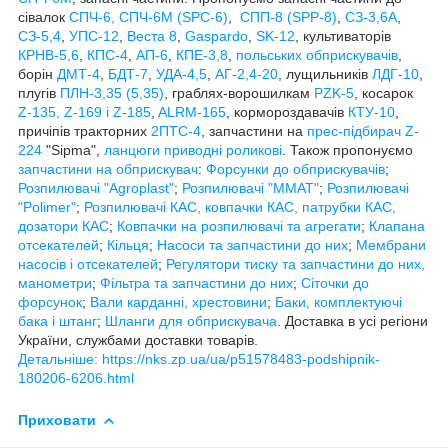
сівалок
СПЧ-6, СПЧ-6М (SPС-6)
,
СПП-8 (SPP-8)
,
СЗ-3,6А
,
СЗ-5,4
,
УПС-12
,
Веста 8
,
Gaspardo
,
SK-12
, культиваторів
КРНВ-5,6
,
КПС-4
,
АП-6
,
КПЕ-3,8
,
польських обприскувачів
,
борін
ДМТ-4
,
БДТ-7
,
УДА-4,5
,
АГ-2,4-20
, лущильників
ЛДГ-10
,
плугів
ПЛН-3,35 (5,35)
, граблях-ворошилкам
PZK-5
, косарок
Z-1
35, Z-169 і Z-185
,
ALRM-165
, кормороздавачів
КТУ-10
,
причіпів тракторних
2ПТС-4
, запчастини на
прес-підбирач Z-
224
"Sipma",
ланцюги приводні роликові
. Також пропонуємо
запчастини на обприскувач
:
Форсунки до обприскувачів
;
Розпилювачі "Agroplast"
;
Розпилювачі "MMAT"
;
Розпилювачі
"Polimer"
;
Розпилювачі КАС, ковпачки КАС, патрубки КАС,
дозатори КАС
;
Ковпачки на розпилювачі та агрегати
;
Клапана
отсекателей
;
Кільця
;
Насоси та запчастини до них
;
Мембрани
насосів і отсекателей
;
Регулятори тиску та запчастини до них,
манометри
;
Фільтра та запчастини до них
;
Сіточки до
форсунок
;
Вали карданні, хрестовини
;
Баки, комплектуючі
бака і штанг
;
Шланги для обприскувача
. Доставка в усі регіони
України, службами доставки товарів.
Детальніше: https://nks.zp.ua/ua/p51578483-podshipnik-
180206-6206.html
Приховати