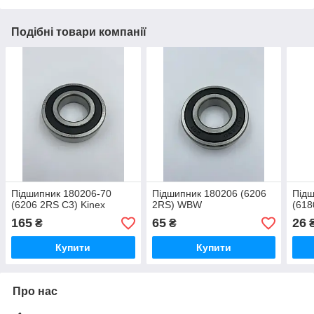
Подібні товари компанії
Підшипник 180206-70
Підшипник 180206 (6206
Підш
(6206 2RS С3) Kinex
2RS) WBW
(618
165
65
26
₴
₴
Купити
Купити
Про нас