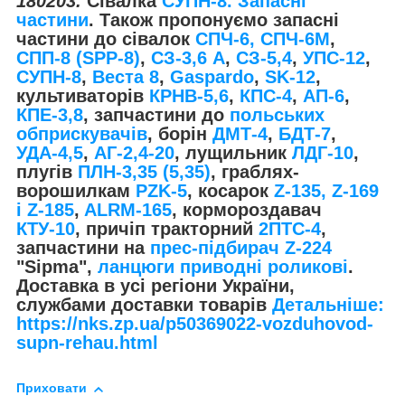
180203.
Сівалка
СУПН-8. Запасні
частини
.
Також пропонуємо запасні
частини до сівалок
СПЧ-6, СПЧ-6М
,
СПП-8 (SPP-8)
,
СЗ-3,6 А
,
СЗ-5,4
,
УПС-12
,
СУПН-8
,
Веста 8
,
Gaspardo
,
SK-12
,
культиваторів
КРНВ-5,6
,
КПС-4
,
АП-6
,
КПЕ-3,8
, запчастини до
польських
обприскувачів
, борін
ДМТ-4
,
БДТ-7
,
УДА-4,5
,
АГ-2,4-20
, лущильник
ЛДГ-10
,
плугів
ПЛН-3,35 (5,35)
, граблях-
ворошилкам
PZK-5
, косарок
Z-1
35, Z-169
і Z-185
,
ALRM-165
, кормороздавач
КТУ-10
, причіп тракторний
2ПТС-4
,
запчастини на
прес-підбирач Z-224
"Sipma",
ланцюги приводні роликові
.
Доставка в усі регіони України,
службами доставки товарів
Детальніше:
https://nks.zp.ua/p50369022-vozduhovod-
supn-rehau.html
Приховати