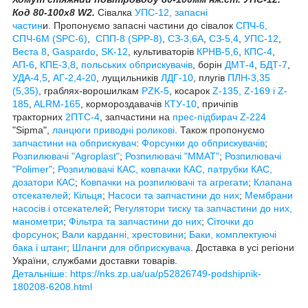
Код 80-100х8 W2.
Сівалка
УПС-12, запасні
частин
и.
Пропонуємо запасні частини до сівалок
СПЧ-6,
СПЧ-6М (SPС-6)
,
СПП-8 (SPP-8)
,
СЗ-3,6А
,
СЗ-5,4
,
УПС-12
,
Веста 8
,
Gaspardo
,
SK-12
, культиваторів
КРНВ-5,6
,
КПС-4
,
АП-6
,
КПЕ-3,8
,
польських обприскувачів
, борін
ДМТ-4
,
БДТ-7
,
УДА-4,5
,
АГ-2,4-20
, лущильників
ЛДГ-10
, плугів
ПЛН-3,35
(5,35)
, граблях-ворошилкам
PZK-5
, косарок
Z-1
35, Z-169 і Z-
185
,
ALRM-165
, кормороздавачів
КТУ-10
, причіпів
тракторних
2ПТС-4
, запчастини на
прес-підбирач Z-224
"Sipma",
ланцюги приводні роликові
. Також пропонуємо
запчастини на обприскувач
:
Форсунки до обприскувачів
;
Розпилювачі "Agroplast"
;
Розпилювачі "MMAT"
;
Розпилювачі
"Polimer"
;
Розпилювачі КАС, ковпачки КАС, патрубки КАС,
дозатори КАС
;
Ковпачки на розпилювачі та агрегати
;
Клапана
отсекателей
;
Кільця
;
Насоси та запчастини до них
;
Мембрани
насосів і отсекателей
;
Регулятори тиску та запчастини до них,
манометри
;
Фільтра та запчастини до них
;
Сіточки до
форсунок
;
Вали карданні, хрестовини
;
Баки, комплектуючі
бака і штанг
;
Шланги для обприскувача
. Доставка в усі регіони
України, службами доставки товарів.
Детальніше: https://nks.zp.ua/ua/p52826749-podshipnik-
180208-6208.html