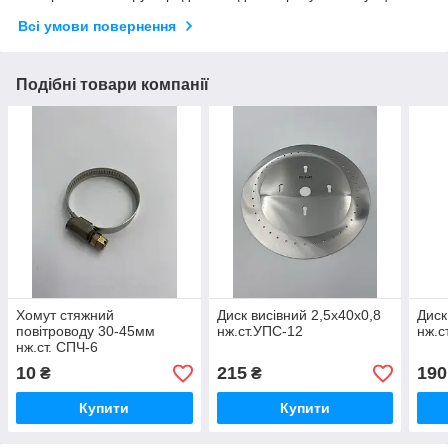
Всі умови повернення
Подібні товари компанії
Хомут стяжний
Диск висівний 2,5х40х0,8
Диск
повітроводу 30-45мм
нж.ст.УПС-12
нж.с
нж.ст. СПЧ-6
10
215
190
₴
₴
Купити
Купити