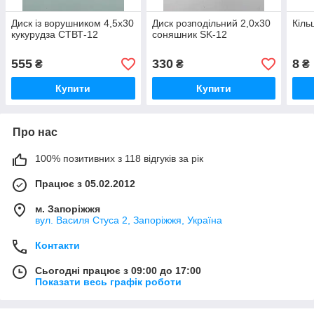
Диск із ворушником 4,5х30
Диск розподільний 2,0х30
Кіль
кукурудза СТВТ-12
соняшник SK-12
555
330
8
₴
₴
₴
Купити
Купити
Про нас
100% позитивних з 118 відгуків за рік
Працює з 05.02.2012
м. Запоріжжя
вул. Василя Стуса 2, Запоріжжя, Україна
Контакти
Сьогодні працює з 09:00 до 17:00
Показати весь графік роботи