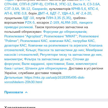
СПЧ-6М
,
СПП-8 (SPP-8)
,
СУПН-8
,
УПС-12
,
Веста 8
,
СЗ-3,6А
,
СЗТ-3,6А
,
ЅК-12
,
Gaspardo
, культиваторів
КРНВ-5,6
,
КПС-4
,
АП-6
,
КПЕ-3,8
, борін
ДМТ-4
,
БДТ-7
,
УДА-4,5
,
АГ-2,4-20
,
лущильник
ЛДГ-10
, плугів
ПЛН-3,35 (5,35)
, граблях-
ворошилкам
PZK-5
, косарок
Z-169
,
ALRM-165
,
ланцюги
приводні роликові
. Також пропонуємо запчастини на
польський обприскувач:
Форсунки до обприскувачів
;
Розпилювачі "Agroplast"
;
Розпилювачі "MMAT"
;
Розпилювачі
"Polimer"
;
Розпилювачі КАС, ковпачки КАС, патрубки КАС,
дозатори КАС
;
Ковпачки на розпилювачі та агрегати
;
Клапана
отсекателей
;
Кільця
;
Насоси та запчастини до них
;
Мембрани
насосів і отсекателей
;
Регулятори тиску та запчастини до них,
манометри
;
Фільтра та запчастини до них
;
Сіточки до
форсунок
;
Вали карданні, хрестовини
;
Баки, комплектуючі
бака і штанг
;
Шланги для обприскувача
. Доставка в усі регіони
України, службами доставки товарів.
Детальніше: https://nks.zp.ua/ua/p1618395495-disk-
voroshitelem-20h30.html
Приховати
Характеристики