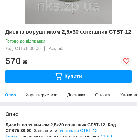
Диск із ворушником 2,5х30 соняшник СТВТ-12
Готово до відправки
Код: СТВ75.30.00
Роздріб
570
₴
Купити
Опис
Характеристики
Доставка
Оплата
Умови п
Опис
Диск із ворушником 2,5х30 соняшник СТВТ-12. Код
СТВ75.30.00.
Запчастини
на сівалки СТВТ-12
Тодак.
Пропонуємо запасні частини до сівалок
СПЧ-6,