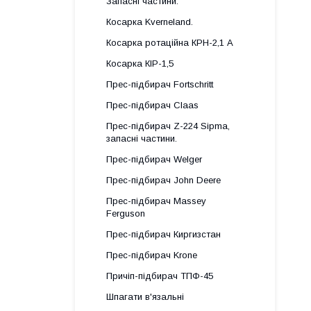
Запасні частини.
Косарка Kverneland.
Косарка ротаційна КРН-2,1 А
Косарка КІР-1,5
Прес-підбирач Fortschritt
Прес-підбирач Claas
Прес-підбирач Z-224 Sipma,
запасні частини.
Прес-підбирач Welger
Прес-підбирач John Deere
Прес-підбирач Massey
Ferguson
Прес-підбирач Киргизстан
Прес-підбирач Krone
Причіп-підбирач ТПФ-45
Шпагати в'язальні