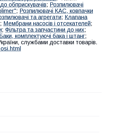
до обприскувачів
;
Розпилювачі
limer"
;
Розпилювачі КАС, ковпачки
озпилювачі та агрегати
;
Клапана
;
Мембрани насосів і отсекателей
;
и
;
Фільтра та запчастини до них
;
Баки, комплектуючі бака і штанг
;
 України, службами доставки товарів.
osi.html