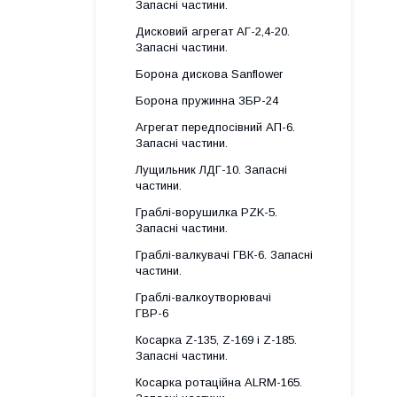
Запасні частини.
Дисковий агрегат АГ-2,4-20.
Запасні частини.
Борона дискова Sanflower
Борона пружинна ЗБР-24
Агрегат передпосівний АП-6.
Запасні частини.
Лущильник ЛДГ-10. Запасні
частини.
Граблі-ворушилка PZK-5.
Запасні частини.
Граблі-валкувачі ГВК-6. Запасні
частини.
Граблі-валкоутворювачі
ГВР-6
Косарка Z-135, Z-169 і Z-185.
Запасні частини.
Косарка ротаційна ALRM-165.