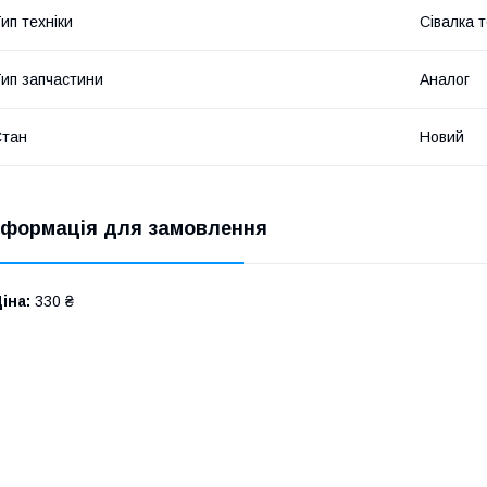
ип техніки
Сівалка т
ип запчастини
Аналог
Стан
Новий
нформація для замовлення
іна:
330 ₴