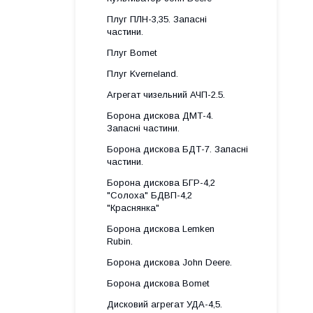
Плуг ПЛН-3,35. Запасні
частини.
Плуг Bomet
Плуг Kverneland.
Агрегат чизельний АЧП-2.5.
Борона дискова ДМТ-4.
Запасні частини.
Борона дискова БДТ-7. Запасні
частини.
Борона дискова БГР-4,2
"Солоха" БДВП-4,2
"Краснянка"
Борона дискова Lemken
Rubin.
Борона дискова John Deere.
Борона дискова Bomet
Дисковий агрегат УДА-4,5.