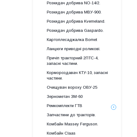
Розкидач добрива NO-14/2.
Розкидач добрива МВУ-900.
Розкидач добрива Kverneland.
Розкидач добрива Gaspardo.
Картоплесаджалка Bomet
Ланцюги приводні роликові.
Причіп тракторний 2ПТС-4,
запасні частини.
Кормороздавач КТУ-10, запасні
частини.
Очищувач вороху ОВУ-25
Зернометач ЗМ-60
Ремкомплекти ГТВ
Запчастини до тракторів.
Комбайн Massey Ferguson.
Комбайн Claas