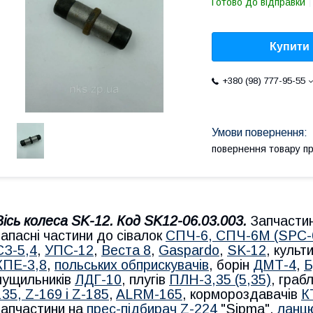
Готово до відправки
Купити
+380 (98) 777-95-55
повернення товару п
Вісь колеса SK-12. Код
SK12-06.03.003
.
Запчасти
запасні частини до сівалок
СПЧ-6, СПЧ-6М (SPС-
СЗ-5,4
,
УПС-12
,
Веста 8
,
Gaspardo
,
SK-12
, культ
КПЕ-3,8
,
польських обприскувачів
, борін
ДМТ-4
,
Б
лущильників
ЛДГ-10
, плугів
ПЛН-3,35 (5,35)
, гра
1
35, Z-169 і Z-185
,
ALRM-165
, кормороздавачів
К
запчастини на
прес-підбирач Z-224
"Sipma",
ланцю