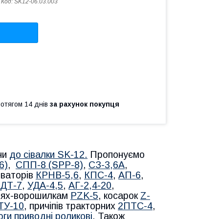
Код:
SK12-06.03.003
ротягом 14 днів
за рахунок покупця
ни
до сівалки SK-12.
​​​​​​Пропонуємо
6)
,
СПП-8 (SPP-8)
,
СЗ-3,6А
,
иваторів
КРНВ-5,6
,
КПС-4
,
АП-6
,
ДТ-7
,
УДА-4,5
,
АГ-2,4-20
,
блях-ворошилкам
PZK-5
, косарок
Z-
ТУ-10
, причіпів тракторних
2ПТС-4
,
ги приводні роликові
. Також