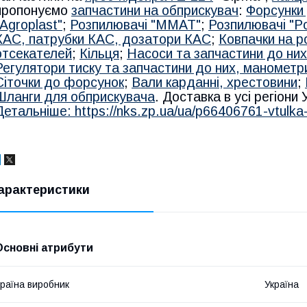
пропонуємо
запчастини на обприскувач
:
Форсунки 
"Agroplast"
;
Розпилювачі "MMAT"
;
Розпилювачі "Po
КАС, патрубки КАС, дозатори КАС
;
Ковпачки на р
отсекателей
;
Кільця
;
Насоси та запчастини до них
Регулятори тиску та запчастини до них, манометр
Сіточки до форсунок
;
Вали карданні, хрестовини
;
Шланги для обприскувача
. Доставка в усі регіони
Детальніше: https://nks.zp.ua/ua/p66406761-vtulka-
арактеристики
Основні атрибути
раїна виробник
Україна