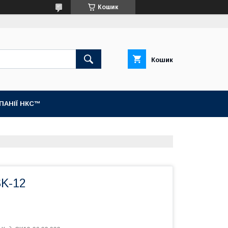
Кошик
Кошик
МПАНІЇ НКС™
SK-12