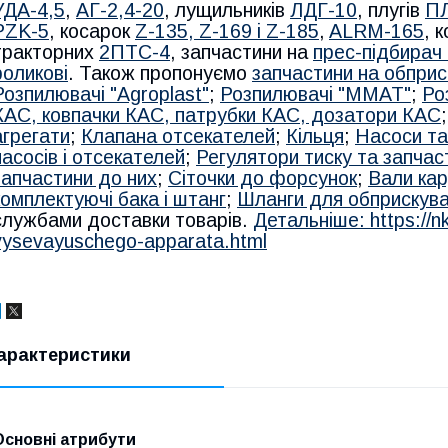
УДА-4,5
,
АГ-2,4-20
, лущильників
ЛДГ-10
, плугів
ПЛ
PZK-5
, косарок
Z-1
35, Z-169 і Z-185
,
ALRM-165
, 
тракторних
2ПТС-4
, запчастини на
прес-підбирач
роликові
. Також пропонуємо
запчастини на обприс
Розпилювачі "Agroplast"
;
Розпилювачі "MMAT"
;
Ро
КАС, ковпачки КАС, патрубки КАС, дозатори КАС
агрегати
;
Клапана отсекателей
;
Кільця
;
Насоси та
насосів і отсекателей
;
Регулятори тиску та запчас
запчастини до них
;
Сіточки до форсунок
;
Вали кар
комплектуючі бака і штанг
;
Шланги для обприскув
службами доставки товарів.
Детальніше: https://
vysevayuschego-apparata.html
арактеристики
Основні атрибути