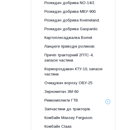
Розкидач добрива NO-14/2.
Розкидач добрива МВУ-900.
Розкидач добрива Kverneland.
Розкидач добрива Gaspardo.
Картоплесаджалка Bomet
Ланцюги приводні роликові.
Причіп тракторний 2ПТС-4,
запасні частини.
Кормороздавач КТУ-10, запасні
частини.
Очищувач вороху ОВУ-25
Зернометач ЗМ-60
Ремкомплекти ГТВ
Запчастини до тракторів.
Комбайн Massey Ferguson.
Комбайн Claas