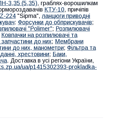
Н-3,35 (5,35)
, граблях-ворошилкам
кормороздавачів
КТУ-10
, причіпів
 Z-224
"Sipma",
ланцюги приводні
кувач
:
Форсунки до обприскувачів
;
зпилювачі "Polimer"
;
Розпилювачі
;
Ковпачки на розпилювачі та
 запчастини до них
;
Мембрани
тини до них, манометри
;
Фільтра та
данні, хрестовини
;
Баки,
ача
. Доставка в усі регіони України,
nks.zp.ua/ua/p1415302393-prokladka-