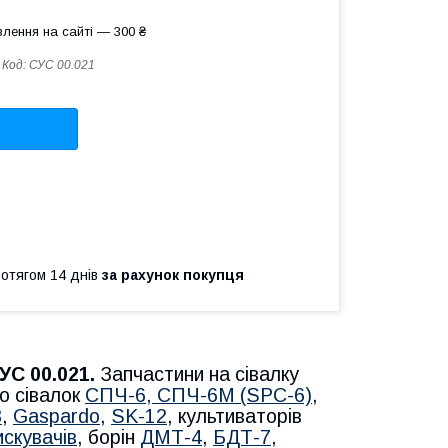
лення на сайті — 300 ₴
Код:
СУС 00.021
ротягом 14 днів
за рахунок покупця
УС 00.021.
Запчастини на сівалку
о сівалок
СПЧ-6, СПЧ-6М (SPС-6)
,
8
,
Gaspardo
,
SK-12
, культиваторів
искувачів
, борін
ДМТ-4
,
БДТ-7
,