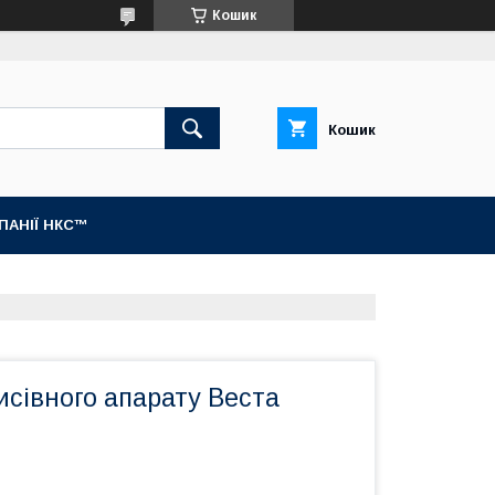
Кошик
Кошик
МПАНІЇ НКС™
сівного апарату Веста