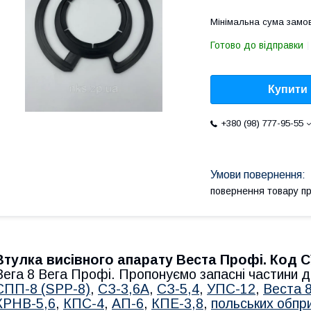
Мінімальна сума замов
Готово до відправки
Купити
+380 (98) 777-95-55
повернення товару п
Втулка висівного апарату Веста Профі. Код С
Вега 8 Вега Профі. Пропонуємо запасні частини д
СПП-8 (SPP-8)
,
СЗ-3,6А
,
СЗ-5,4
,
УПС-12
,
Веста 
КРНВ-5,6
,
КПС-4
,
АП-6
,
КПЕ-3,8
,
польських обпр