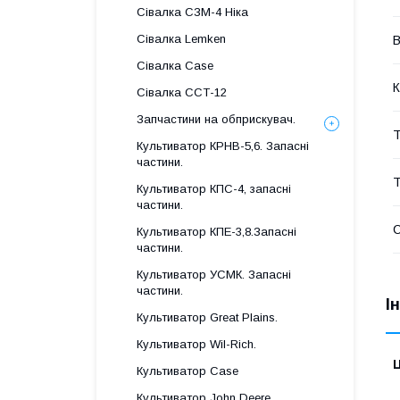
Сівалка СЗМ-4 Ніка
Сівалка Lemken
В
Сівалка Case
К
Сівалка ССТ-12
Запчастини на обприскувач.
Т
Культиватор КРНВ-5,6. Запасні
частини.
Т
Культиватор КПС-4, запасні
частини.
Культиватор КПЕ-3,8.Запасні
частини.
Культиватор УСМК. Запасні
частини.
І
Культиватор Great Plains.
Культиватор Wil-Rich.
Ц
Культиватор Case
Культиватор John Deere