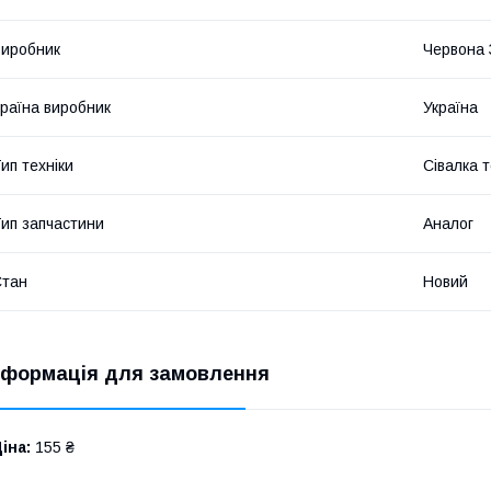
иробник
Червона 
раїна виробник
Україна
ип техніки
Сівалка т
ип запчастини
Аналог
Стан
Новий
нформація для замовлення
іна:
155 ₴