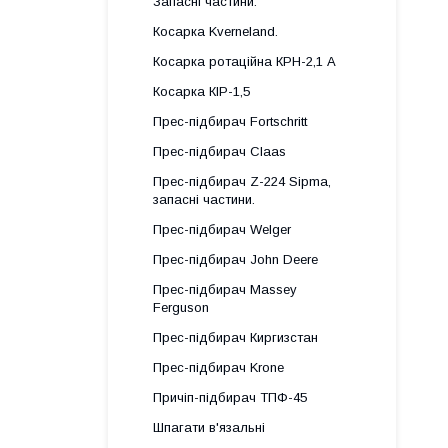
Запасні частини.
Косарка Kverneland.
Косарка ротаційна КРН-2,1 А
Косарка КІР-1,5
Прес-підбирач Fortschritt
Прес-підбирач Claas
Прес-підбирач Z-224 Sipma,
запасні частини.
Прес-підбирач Welger
Прес-підбирач John Deere
Прес-підбирач Massey
Ferguson
Прес-підбирач Киргизстан
Прес-підбирач Krone
Причіп-підбирач ТПФ-45
Шпагати в'язальні