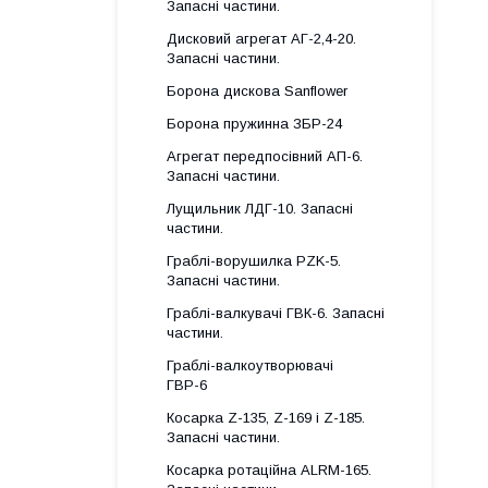
Запасні частини.
Дисковий агрегат АГ-2,4-20.
Запасні частини.
Борона дискова Sanflower
Борона пружинна ЗБР-24
Агрегат передпосівний АП-6.
Запасні частини.
Лущильник ЛДГ-10. Запасні
частини.
Граблі-ворушилка PZK-5.
Запасні частини.
Граблі-валкувачі ГВК-6. Запасні
частини.
Граблі-валкоутворювачі
ГВР-6
Косарка Z-135, Z-169 і Z-185.
Запасні частини.
Косарка ротаційна ALRM-165.