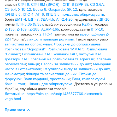
сівалок
СПЧ-6, СПЧ-6М (SPС-6)
,
СПП-8 (SPP-8)
,
СЗ-3,6А
,
СЗ-5,4
,
УПС-12
,
Веста 8
,
Gaspardo
,
SK-12
, культиваторів
КРНВ-5,6
,
КПС-4
,
АП-6
,
КПЕ-3,8
,
польських обприскувачів
,
борін
ДМТ-4
,
БДТ-7
,
УДА-4,5
,
АГ-2,4-20
, лущильників
ЛДГ-10
,
плугів
ПЛН-3,35 (5,35)
, граблях-ворошилкам
PZK-5
, косарок
Z-1
35, Z-169 і Z-185
,
ALRM-165
, кормороздавачів
КТУ-10
,
причіпів тракторних
2ПТС-4
, запчастини на
прес-підбирач Z-
224
"Sipma",
ланцюги приводні роликові
. Також пропонуємо
запчастини на обприскувач
:
Форсунки до обприскувачів
;
Розпилювачі "Agroplast"
;
Розпилювачі "MMAT"
;
Розпилювачі
"Polimer"
;
Розпилювачі КАС, ковпачки КАС, патрубки КАС,
дозатори КАС
;
Ковпачки на розпилювачі та агрегати
;
Клапана
отсекателей
;
Кільця
;
Насоси та запчастини до них
;
Мембрани
насосів і отсекателей
;
Регулятори тиску та запчастини до них,
манометри
;
Фільтра та запчастини до них
;
Сіточки до
форсунок
;
Вали карданні, хрестовини
;
Баки, комплектуючі
бака і штанг
;
Шланги для обприскувача
. Доставка в усі регіони
України, службами доставки товарів.
Детальніше: https://nks.zp.ua/ua/p1436377766-ekstsentrik-
vega.html
Приховати