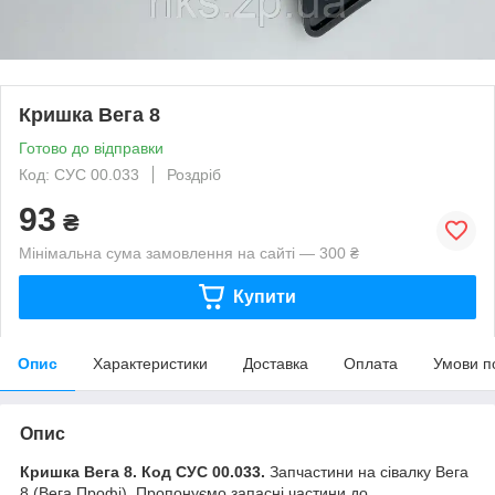
Кришка Вега 8
Готово до відправки
Код: СУС 00.033
Роздріб
93
₴
Мінімальна сума замовлення на сайті — 300 ₴
Купити
Опис
Характеристики
Доставка
Оплата
Умови п
Опис
Кришка Вега 8. Код СУС 00.033.
Запчастини на сівалку Вега
8 (Вега Профі). Пропонуємо запасні частини до