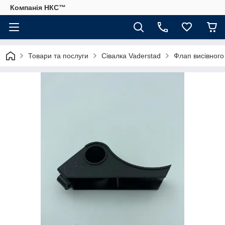
Компанія НКС™
Товари та послуги
Сівалка Vaderstad
Флап висівного