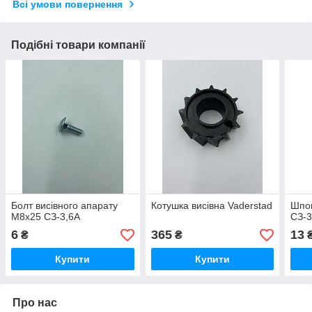
Всі умови повернення
Подібні товари компанії
Болт висівного апарату
Котушка висівна Vaderstad
Шпон
М8х25 СЗ-3,6А
СЗ-3
6
365
13
₴
₴
Купити
Купити
Про нас