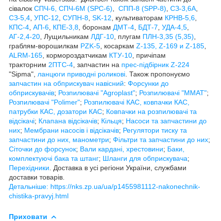
сівалок
СПЧ-6, СПЧ-6М (SPС-6)
,
СПП-8 (SPP-8)
,
СЗ-3,6А
,
СЗ-5,4
,
УПС-12
,
СУПН-8
,
SK-12
, культиваторам
КРНВ-5,6
,
КПС-4
,
АП-6
,
КПЕ-3,8
, боронам
ДМТ-4
,
БДТ-7
,
УДА-4,5
,
АГ-2,4-20
, Лущильникам
ЛДГ-10
, плугам
ПЛН-3,35 (5,35)
,
граблям-ворошилкам
PZK-5
, косаркам
Z-1
35, Z-169 и Z-185
,
ALRM-165
, кормороздатчикам
КТУ-10
, причіпам
тракторним
2ПТС-4
, запчастин на
прес-підбірник Z-224
"Sipma",
ланцюги приводні роликові
. Також пропонуємо
запчастин на обприскувач навісний
:
Форсунки до
обприскувачів
;
Розпилювачі "Agroplast"
;
Розпилювачі "MMAT"
;
Розпилювачі "Polimer"
;
Розпилювачі КАС, ковпачки КАС,
патрубки КАС, дозатори КАС
;
Ковпачки на розпилювачі та
відсікачі
;
Клапана відсікачів
;
Кільця
;
Насоси та запчастини до
них
;
Мембрани насосів і відсікачів
;
Регулятори тиску та
запчастини до них, манометри
;
Фільтри та запчастини до них
;
Сіточки до форсунок
;
Вали кардані, хрестовини
;
Баки,
комплектуючі бака та штанг
;
Шланги для обприскувача
;
Перехідники
. Доставка в усі регіони України, службами
доставки товарів.
Детальніше: https://nks.zp.ua/ua/p1455981112-nakonechnik-
chistika-pravyj.html
Приховати