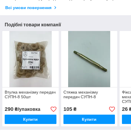
Всі умови повернення
Подібні товари компанії
Втулка механізму передач
Стяжка механізму
Фікс
СУПН-8 50шт
передач СУПН-8
меха
СУП
290
105
26
₴/упаковка
₴
Купити
Купити