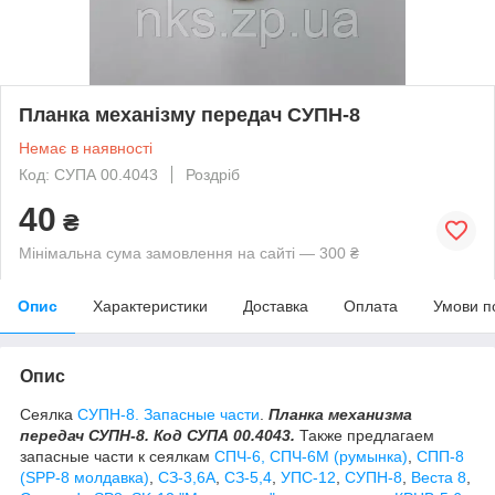
Планка механізму передач СУПН-8
Немає в наявності
Код: СУПА 00.4043
Роздріб
40
₴
Мінімальна сума замовлення на сайті — 300 ₴
Опис
Характеристики
Доставка
Оплата
Умови п
Опис
Сеялка
СУПН-8. Запасные части
.
Планка механизма
передач СУПН-8. Код СУПА 00.4043.
Также предлагаем
запасные части к сеялкам
СПЧ-6, СПЧ-6М (румынка)
,
СПП-8
(SPP-8 молдавка)
,
СЗ-3,6А
,
СЗ-5,4
,
УПС-12
,
СУПН-8
,
Веста 8
,