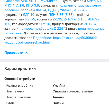
Gaspardo SP8
,
SK-12 "Мультикорн"
, культиваторам
КРНВ-5,6
,
КПС-4
,
АП-6
,
КПЭ-3,8
, запчасти к
польским опрыскивателям
полевым
, боронам
ДМТ-4
,
БДТ-7
,
УДА-4,5
,
АГ-2,4-20
,
лущильник
ЛДГ-10
, плугам
ПЛН-3,35 (5,35)
, граблям-
ворошилкам
PZK-5
, косилкам
Z-1
35, Z-169 и Z-185
,
ALRM-
165
, кормораздатчик
КТУ-10
, прицеп тракторный
2ПТС-4
,
запчасти на
пресс-подборщик Z-224
"Sipma",
цепи приводные
роликовые
. Доставка во все регионы Украины, службами
доставки товаров
Подробнее: https://nks.zp.ua/p50369022-
vozduhovod-supn-rehau.html
Приховати
Характеристики
Основні атрибути
Країна виробник
Україна
Тип техніки
Сівалка точного висіву
Тип запчастини
Аналог
Стан
Новий