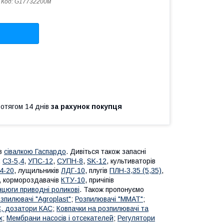
Код:
G17732200м
ротягом 14 днів
за рахунок покупця
із
сівалкою Гаспардo
. Дивіться також запасні
,
СЗ-5,4
,
УПС-12
,
СУПН-8
,
SK-12
, культиваторів
,4-20
, лущильників
ЛДГ-10
, плугів
ПЛН-3,35 (5,35)
,
, кормороздавачів
КТУ-10
, причіпів
нцюги приводні роликові
. Також пропонуємо
зпилювачі "Agroplast"
;
Розпилювачі "MMAT"
;
С, дозатори КАС
;
Ковпачки на розпилювачі та
х
;
Мембрани насосів і отсекателей
;
Регулятори