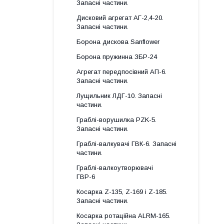
Запасні частини.
Дисковий агрегат АГ-2,4-20.
Запасні частини.
Борона дискова Sanflower
Борона пружинна ЗБР-24
Агрегат передпосівний АП-6.
Запасні частини.
Лущильник ЛДГ-10. Запасні
частини.
Граблі-ворушилка PZK-5.
Запасні частини.
Граблі-валкувачі ГВК-6. Запасні
частини.
Граблі-валкоутворювачі
ГВР-6
Косарка Z-135, Z-169 і Z-185.
Запасні частини.
Косарка ротаційна ALRM-165.