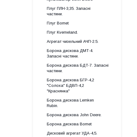
Плуг ПЛН-3,35. Запасні
частини.
Плуг Bomet
Плуг Kverneland.
Агрегат чизельний АЧП-2.5.
Борона дискова ДМТ-4.
Запасні частини.
Борона дискова БДТ-7. Запасні
частини.
Борона дискова БГР-4,2
"Солоха" БДВП-4,2
"Краснянка"
Борона дискова Lemken
Rubin.
Борона дискова John Deere.
Борона дискова Bomet
Дисковий агрегат УДА-4,5.