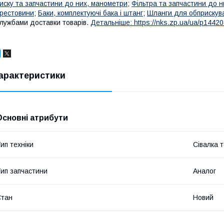
иску та запчастини до них, манометри
;
Фільтра та запчастини до н
рестовини
;
Баки, комплектуючі бака і штанг
;
Шланги для обприскув
лужбами доставки товарів.
Детальніше: https://nks.zp.ua/ua/p1442
арактеристики
Основні атрибути
ип техніки
Сівалка т
ип запчастини
Аналог
Стан
Новий