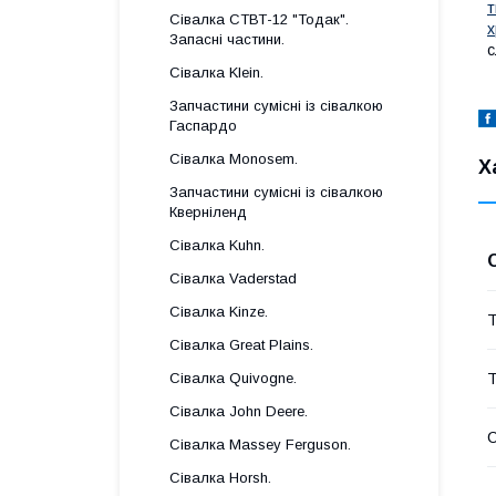
т
Сівалка СТВТ-12 "Тодак".
х
Запасні частини.
с
Сівалка Klein.
Запчастини сумісні із сівалкою
Гаспардo
Сівалка Monosem.
Х
Запчастини сумісні із сівалкою
Кверніленд
Сівалка Kuhn.
Сівалка Vaderstad
Сівалка Kinze.
Т
Сівалка Great Plains.
Т
Сівалка Quivogne.
Сівалка John Deere.
Сівалка Massey Ferguson.
Сівалка Horsh.