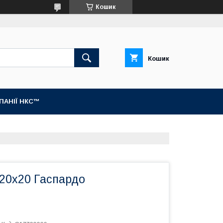
Кошик
Кошик
МПАНІЇ НКС™
 20х20 Гаспардо