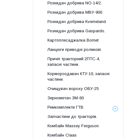
Розкидач добрива NO-14/2.
Розкидач добрива МВУ-900.
Розкидач добрива Kverneland.
Розкидач добрива Gaspardo.
Картоплесаджалка Bomet
Ланцюги приводні роликові.
Причіп тракторний 2ПТС-4,
запасні частини.
Кормороздавач КТУ-10, запасні
частини.
Очищувач вороху ОВУ-25
Зернометач ЗМ-60
Ремкомплекти ГТВ
Запчастини до тракторів.
Комбайн Massey Ferguson.
Комбайн Claas