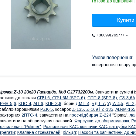
Готово до відправки
Купити
+380991795777
повернення товару п
ірочка Z-10 20х20
Гаспардо. Код
G17732200
м.
Запчастини сумісні 
астини до сівалки
СПЧ-6, СПЧ-6М (ЅРС-6)
,
СПП-8 (SPP-8)
,
СЗ-3,6А
РНВ-5,6
,
КПС-4
,
АП-6
,
КПЕ-3,8
, борін
ДМТ-4
,
БДТ-7
,
УДА-4,5
,
АГ-2
раблях-ворошилкам
PZK-5
, косарок
Z-1
35, Z-169 і Z-185
,
ALRM-165
ракторних
2ПТС-4
, запчастини на
прес-підбирач Z-224
"Sipma",
ла
апчастини на обприскувач польовий:
Форсунки до обприскувачів
;
Ро
озпилювачі "Polimer"
;
Розпилювачі КАС, ковпачки КАС, патрубки КА
грегати
;
Клапана отсекателей
;
Кільця
;
Насоси та запчастини до ни