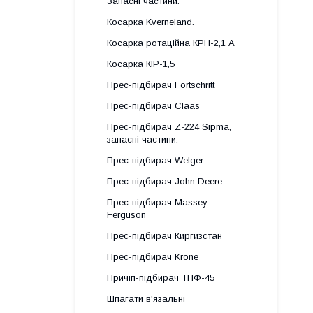
Запасні частини.
Косарка Kverneland.
Косарка ротаційна КРН-2,1 А
Косарка КІР-1,5
Прес-підбирач Fortschritt
Прес-підбирач Claas
Прес-підбирач Z-224 Sipma,
запасні частини.
Прес-підбирач Welger
Прес-підбирач John Deere
Прес-підбирач Massey
Ferguson
Прес-підбирач Киргизстан
Прес-підбирач Krone
Причіп-підбирач ТПФ-45
Шпагати в'язальні