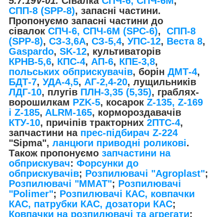
5.7.19V-01.
Сівалка
СПЧ-6, СПЧ-6М
,
СПП-8 (SPP-8)
, запасні частини.
Пропонуємо запасні частини до
сівалок
СПЧ-6, СПЧ-6М (SPС-6)
,
СПП-8
(SPP-8)
,
СЗ-3,6А
,
СЗ-5,4
,
УПС-12
,
Веста 8
,
Gaspardo
,
SK-12
, культиваторів
КРНВ-5,6
,
КПС-4
,
АП-6
,
КПЕ-3,8
,
польських обприскувачів
, борін
ДМТ-4
,
БДТ-7
,
УДА-4,5
,
АГ-2,4-20
, лущильників
ЛДГ-10
, плугів
ПЛН-3,35 (5,35)
, граблях-
ворошилкам
PZK-5
, косарок
Z-1
35, Z-169
і Z-185
,
ALRM-165
, кормороздавачів
КТУ-10
, причіпів тракторних
2ПТС-4
,
запчастини на
прес-підбирач Z-224
"Sipma",
ланцюги приводні роликові
.
Також пропонуємо
запчастини на
обприскувач
:
Форсунки до
обприскувачів
;
Розпилювачі "Agroplast"
;
Розпилювачі "MMAT"
;
Розпилювачі
"Polimer"
;
Розпилювачі КАС, ковпачки
КАС, патрубки КАС, дозатори КАС
;
Ковпачки на розпилювачі та агрегати
;