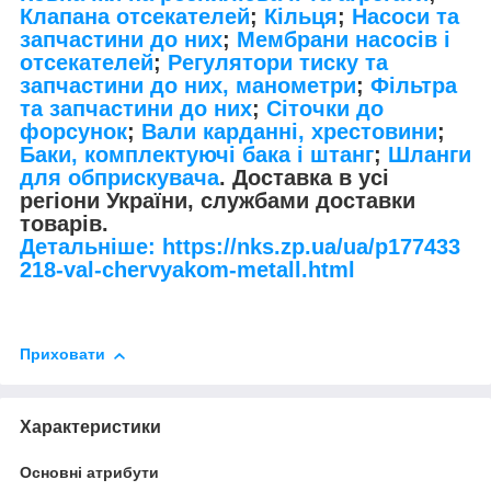
Клапана отсекателей
;
Кільця
;
Насоси та
запчастини до них
;
Мембрани насосів і
отсекателей
;
Регулятори тиску та
запчастини до них, манометри
;
Фільтра
та запчастини до них
;
Сіточки до
форсунок
;
Вали карданні, хрестовини
;
Баки, комплектуючі бака і штанг
;
Шланги
для обприскувача
. Доставка в усі
регіони України, службами доставки
товарів.
Детальніше: https://nks.zp.ua/ua/p177433
218-val-chervyakom-metall.html
Приховати
Характеристики
Основні атрибути