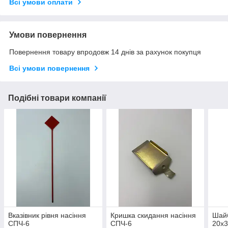
Всі умови оплати
Умови повернення
Повернення товару впродовж 14 днів за рахунок покупця
Всі умови повернення
Подібні товари компанії
Вказівник рівня насіння
Кришка скидання насіння
Шай
СПЧ-6
СПЧ-6
20х