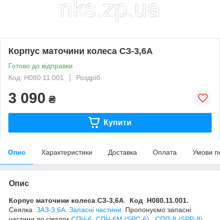
Корпус маточини колеса СЗ-3,6А
Готово до відправки
Код: Н080.11.001
Роздріб
3 090
₴
Купити
Опис
Характеристики
Доставка
Оплата
Умови п
Опис
Корпус маточини колеса СЗ-3,6А
.
Код Н080.11.001.
Сеялка
ЗАЗ-3,6А. Запасні частини
. Пропонуємо запасні
частини до сівалок
СПЧ-6, СПЧ-6М (SPС-6)
,
СПП-8 (SPP-8)
,