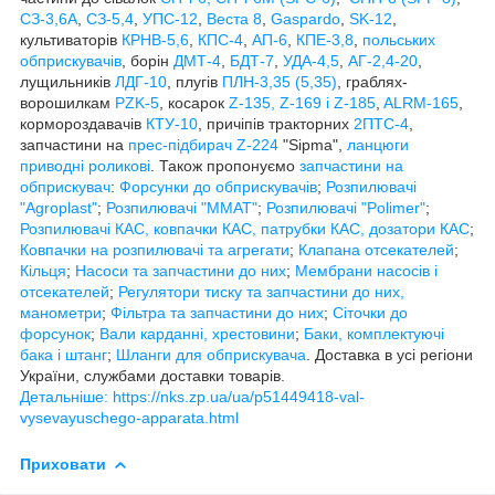
СЗ-3,6А
,
СЗ-5,4
,
УПС-12
,
Веста 8
,
Gaspardo
,
SK-12
,
культиваторів
КРНВ-5,6
,
КПС-4
,
АП-6
,
КПЕ-3,8
,
польських
обприскувачів
, борін
ДМТ-4
,
БДТ-7
,
УДА-4,5
,
АГ-2,4-20
,
лущильників
ЛДГ-10
, плугів
ПЛН-3,35 (5,35)
, граблях-
ворошилкам
PZK-5
, косарок
Z-1
35, Z-169 і Z-185
,
ALRM-165
,
кормороздавачів
КТУ-10
, причіпів тракторних
2ПТС-4
,
запчастини на
прес-підбирач Z-224
"Sipma",
ланцюги
приводні роликові
. Також пропонуємо
запчастини на
обприскувач
:
Форсунки до обприскувачів
;
Розпилювачі
"Agroplast"
;
Розпилювачі "MMAT"
;
Розпилювачі "Polimer"
;
Розпилювачі КАС, ковпачки КАС, патрубки КАС, дозатори КАС
;
Ковпачки на розпилювачі та агрегати
;
Клапана отсекателей
;
Кільця
;
Насоси та запчастини до них
;
Мембрани насосів і
отсекателей
;
Регулятори тиску та запчастини до них,
манометри
;
Фільтра та запчастини до них
;
Сіточки до
форсунок
;
Вали карданні, хрестовини
;
Баки, комплектуючі
бака і штанг
;
Шланги для обприскувача
. Доставка в усі регіони
України, службами доставки товарів.
Детальніше: https://nks.zp.ua/ua/p51449418-val-
vysevayuschego-apparata.html
Приховати