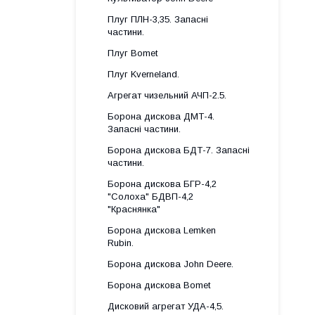
Плуг ПЛН-3,35. Запасні
частини.
Плуг Bomet
Плуг Kverneland.
Агрегат чизельний АЧП-2.5.
Борона дискова ДМТ-4.
Запасні частини.
Борона дискова БДТ-7. Запасні
частини.
Борона дискова БГР-4,2
"Солоха" БДВП-4,2
"Краснянка"
Борона дискова Lemken
Rubin.
Борона дискова John Deere.
Борона дискова Bomet
Дисковий агрегат УДА-4,5.