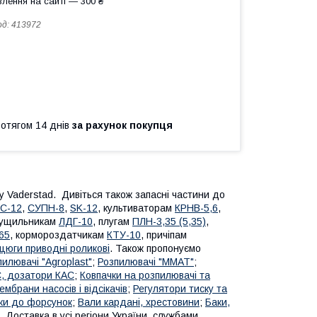
лення на сайті — 300 ₴
од:
413972
ротягом 14 днів
за рахунок покупця
у Vaderstad. Дивіться також запасні частини до
С-12
,
СУПН-8
,
SK-12
, культиваторам
КРНВ-5,6
,
Лущильникам
ЛДГ-10
, плугам
ПЛН-3,35 (5,35)
,
65
, кормороздатчикам
КТУ-10
, причіпам
цюги приводні роликові
. Також пропонуємо
пилювачі "Agroplast"
;
Розпилювачі "MMAT"
;
С, дозатори КАС
;
Ковпачки на розпилювачі та
ембрани насосів і відсікачів
;
Регулятори тиску та
ки до форсунок
;
Вали кардані, хрестовини
;
Баки,
. Доставка в усі регіони України, службами