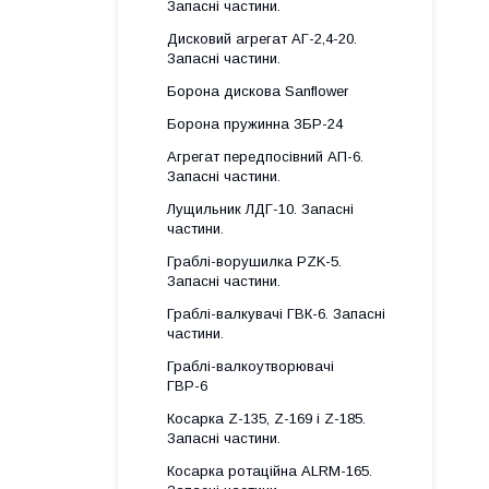
Запасні частини.
Дисковий агрегат АГ-2,4-20.
Запасні частини.
Борона дискова Sanflower
Борона пружинна ЗБР-24
Агрегат передпосівний АП-6.
Запасні частини.
Лущильник ЛДГ-10. Запасні
частини.
Граблі-ворушилка PZK-5.
Запасні частини.
Граблі-валкувачі ГВК-6. Запасні
частини.
Граблі-валкоутворювачі
ГВР-6
Косарка Z-135, Z-169 і Z-185.
Запасні частини.
Косарка ротаційна ALRM-165.