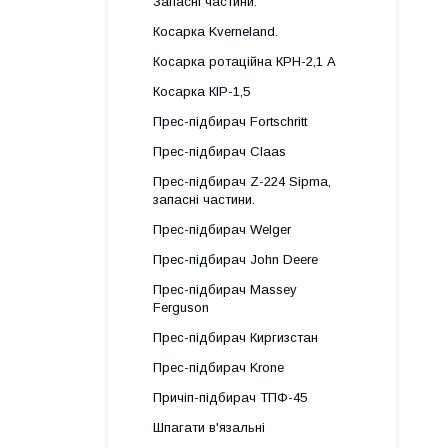
Запасні частини.
Косарка Kverneland.
Косарка ротаційна КРН-2,1 А
Косарка КІР-1,5
Прес-підбирач Fortschritt
Прес-підбирач Claas
Прес-підбирач Z-224 Sipma,
запасні частини.
Прес-підбирач Welger
Прес-підбирач John Deere
Прес-підбирач Massey
Ferguson
Прес-підбирач Киргизстан
Прес-підбирач Krone
Причіп-підбирач ТПФ-45
Шпагати в'язальні