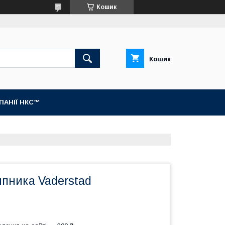
Кошик
Кошик
МПАНІЇ НКС™
ипника Vaderstad