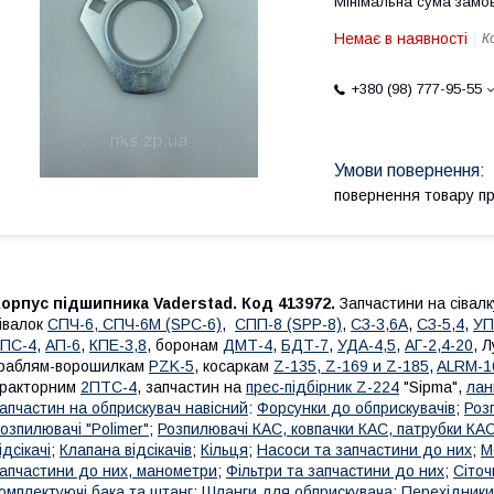
Мінімальна сума замов
Немає в наявності
К
+380 (98) 777-95-55
повернення товару п
орпус підшипника Vaderstad. Код 413972.
Запчастини на сівалк
івалок
СПЧ-6, СПЧ-6М (SPС-6)
,
СПП-8 (SPP-8)
,
СЗ-3,6А
,
СЗ-5,4
,
УП
КПС-4
,
АП-6
,
КПЕ-3,8
, боронам
ДМТ-4
,
БДТ-7
,
УДА-4,5
,
АГ-2,4-20
, 
раблям-ворошилкам
PZK-5
, косаркам
Z-1
35, Z-169 и Z-185
,
ALRM-1
тракторним
2ПТС-4
, запчастин на
прес-підбірник Z-224
"Sipma",
лан
апчастин на обприскувач навісний
:
Форсунки до обприскувачів
;
Роз
озпилювачі "Polimer"
;
Розпилювачі КАС, ковпачки КАС, патрубки КА
ідсікачі
;
Клапана відсікачів
;
Кільця
;
Насоси та запчастини до них
;
М
апчастини до них, манометри
;
Фільтри та запчастини до них
;
Сіточ
омплектуючі бака та штанг
;
Шланги для обприскувача
;
Перехідники