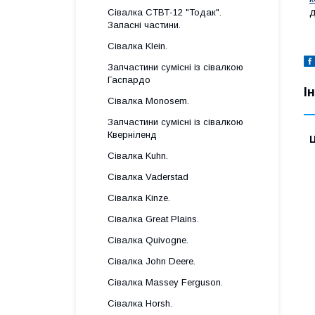
д
Сівалка СТВТ-12 "Тодак".
Запасні частини.
Сівалка Klein.
Запчастини сумісні із сівалкою
Гаспардo
І
Сівалка Monosem.
Запчастини сумісні із сівалкою
Кверніленд
Ц
Сівалка Kuhn.
Сівалка Vaderstad
Сівалка Kinze.
Сівалка Great Plains.
Сівалка Quivogne.
Сівалка John Deere.
Сівалка Massey Ferguson.
Сівалка Horsh.