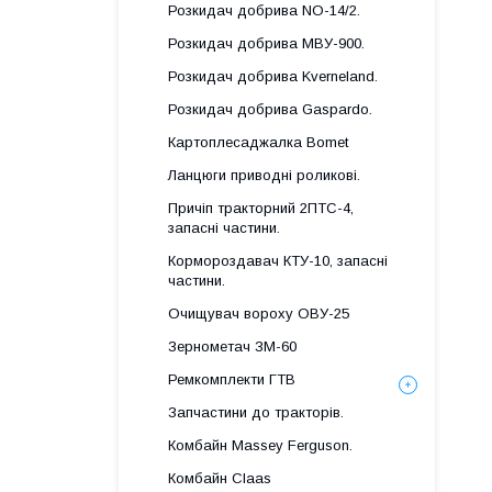
Розкидач добрива NO-14/2.
Розкидач добрива МВУ-900.
Розкидач добрива Kverneland.
Розкидач добрива Gaspardo.
Картоплесаджалка Bomet
Ланцюги приводні роликові.
Причіп тракторний 2ПТС-4,
запасні частини.
Кормороздавач КТУ-10, запасні
частини.
Очищувач вороху ОВУ-25
Зернометач ЗМ-60
Ремкомплекти ГТВ
Запчастини до тракторів.
Комбайн Massey Ferguson.
Комбайн Claas