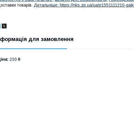
оставки товарів.
Детальніше: https://nks.zp.ua/ua/p1551111210-gajk
нформація для замовлення
іна:
210 ₴