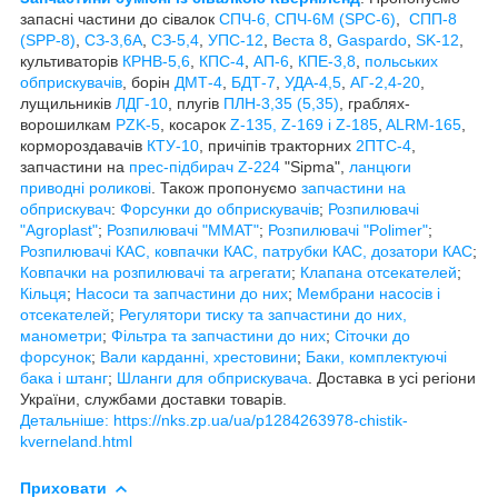
запасні частини до сівалок
СПЧ-6, СПЧ-6М (SPС-6)
,
СПП-8
(SPP-8)
,
СЗ-3,6А
,
СЗ-5,4
,
УПС-12
,
Веста 8
,
Gaspardo
,
SK-12
,
культиваторів
КРНВ-5,6
,
КПС-4
,
АП-6
,
КПЕ-3,8
,
польських
обприскувачів
, борін
ДМТ-4
,
БДТ-7
,
УДА-4,5
,
АГ-2,4-20
,
лущильників
ЛДГ-10
, плугів
ПЛН-3,35 (5,35)
, граблях-
ворошилкам
PZK-5
, косарок
Z-1
35, Z-169 і Z-185
,
ALRM-165
,
кормороздавачів
КТУ-10
, причіпів тракторних
2ПТС-4
,
запчастини на
прес-підбирач Z-224
"Sipma",
ланцюги
приводні роликові
. Також пропонуємо
запчастини на
обприскувач
:
Форсунки до обприскувачів
;
Розпилювачі
"Agroplast"
;
Розпилювачі "MMAT"
;
Розпилювачі "Polimer"
;
Розпилювачі КАС, ковпачки КАС, патрубки КАС, дозатори КАС
;
Ковпачки на розпилювачі та агрегати
;
Клапана отсекателей
;
Кільця
;
Насоси та запчастини до них
;
Мембрани насосів і
отсекателей
;
Регулятори тиску та запчастини до них,
манометри
;
Фільтра та запчастини до них
;
Сіточки до
форсунок
;
Вали карданні, хрестовини
;
Баки, комплектуючі
бака і штанг
;
Шланги для обприскувача
. Доставка в усі регіони
України, службами доставки товарів.
Детальніше: https://nks.zp.ua/ua/p1284263978-chistik-
kverneland.html
Приховати