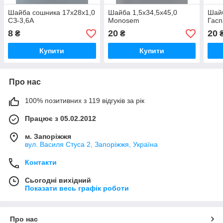
Шайба сошника 17х28х1,0
Шайба 1,5х34,5х45,0
Шайб
СЗ-3,6А
Monosem
Гас
8
20
20
₴
₴
Купити
Купити
Про нас
100% позитивних з 119 відгуків за рік
Працює з 05.02.2012
м. Запоріжжя
вул. Василя Стуса 2, Запоріжжя, Україна
Контакти
Сьогодні вихідний
Показати весь графік роботи
Про нас