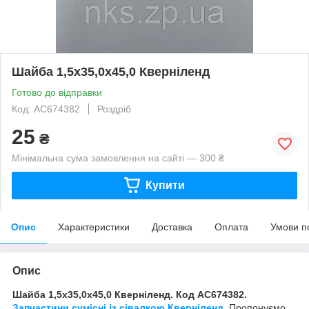
Шайба 1,5х35,0х45,0 Кверніленд
Готово до відправки
Код: AC674382
Роздріб
25
₴
Мінімальна сума замовлення на сайті — 300 ₴
Купити
Опис
Характеристики
Доставка
Оплата
Умови п
Опис
Шайба 1,5х35,0х45,0 Кверніленд. Код AC674382.
Запчастини сумісні із сівалкою
Кверніленд
. Пропонуємо