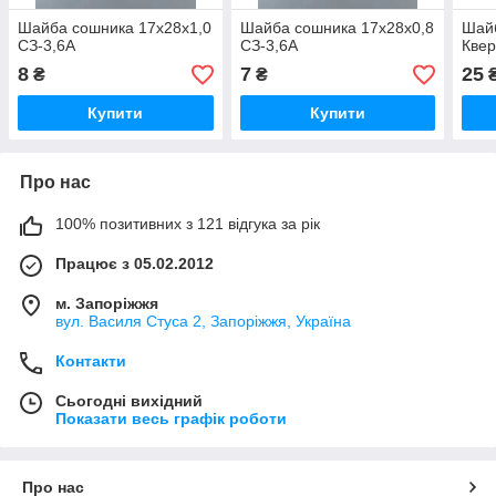
Шайба сошника 17х28х1,0
Шайба сошника 17х28х0,8
Шайб
СЗ-3,6А
СЗ-3,6А
Квер
8
7
25
₴
₴
Купити
Купити
Про нас
100% позитивних з 121 відгука за рік
Працює з 05.02.2012
м. Запоріжжя
вул. Василя Стуса 2, Запоріжжя, Україна
Контакти
Сьогодні вихідний
Показати весь графік роботи
Про нас