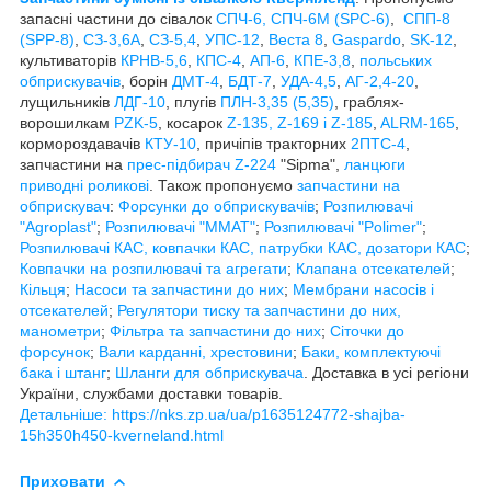
запасні частини до сівалок
СПЧ-6, СПЧ-6М (SPС-6)
,
СПП-8
(SPP-8)
,
СЗ-3,6А
,
СЗ-5,4
,
УПС-12
,
Веста 8
,
Gaspardo
,
SK-12
,
культиваторів
КРНВ-5,6
,
КПС-4
,
АП-6
,
КПЕ-3,8
,
польських
обприскувачів
, борін
ДМТ-4
,
БДТ-7
,
УДА-4,5
,
АГ-2,4-20
,
лущильників
ЛДГ-10
, плугів
ПЛН-3,35 (5,35)
, граблях-
ворошилкам
PZK-5
, косарок
Z-1
35, Z-169 і Z-185
,
ALRM-165
,
кормороздавачів
КТУ-10
, причіпів тракторних
2ПТС-4
,
запчастини на
прес-підбирач Z-224
"Sipma",
ланцюги
приводні роликові
. Також пропонуємо
запчастини на
обприскувач
:
Форсунки до обприскувачів
;
Розпилювачі
"Agroplast"
;
Розпилювачі "MMAT"
;
Розпилювачі "Polimer"
;
Розпилювачі КАС, ковпачки КАС, патрубки КАС, дозатори КАС
;
Ковпачки на розпилювачі та агрегати
;
Клапана отсекателей
;
Кільця
;
Насоси та запчастини до них
;
Мембрани насосів і
отсекателей
;
Регулятори тиску та запчастини до них,
манометри
;
Фільтра та запчастини до них
;
Сіточки до
форсунок
;
Вали карданні, хрестовини
;
Баки, комплектуючі
бака і штанг
;
Шланги для обприскувача
. Доставка в усі регіони
України, службами доставки товарів.
Детальніше: https://nks.zp.ua/ua/p1635124772-shajba-
15h350h450-kverneland.html
Приховати