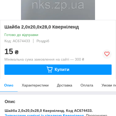
Шайба 2,0х20,0х28,0 Кверніленд
Готово до відправки
Код: AC674433
Роздріб
15
₴
Мінімальна сума замовлення на сайті — 300 ₴
Купити
Опис
Характеристики
Доставка
Оплата
Умови п
Опис
Шайба 2,0х20,0х28,0 Кверніленд. Код AC674433.
Запчастини сумісні із сівалкою
Кверніленд
. Пропонуємо