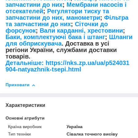
запчастини до них
;
Мембрани насосів і
отсекателей
;
Регулятори тиску та
запчастини до них, манометри
;
Фільтра
та запчастини до них
;
Сіточки до
форсунок
;
Вали карданні, хрестовини
;
Баки, комплектуючі бака і штанг
;
Шланги
для обприскувача
. Доставка в усі
регіони України, службами доставки
товарів.
Детальніше: https://nks.zp.ua/ua/p524031
904-natyazhnik-tsepi.html
Приховати
Характеристики
Основні атрибути
Країна виробник
Україна
Тип техніки
Сівалка точного висіву