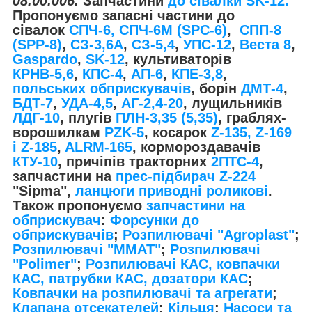
08.00.006
.
Запчастини
до сівалки SK-12.
​​​​​​
Пропонуємо запасні частини до
сівалок
СПЧ-6, СПЧ-6М (SPС-6)
,
СПП-8
(SPP-8)
,
СЗ-3,6А
,
СЗ-5,4
,
УПС-12
,
Веста 8
,
Gaspardo
,
SK-12
, культиваторів
КРНВ-5,6
,
КПС-4
,
АП-6
,
КПЕ-3,8
,
польських обприскувачів
, борін
ДМТ-4
,
БДТ-7
,
УДА-4,5
,
АГ-2,4-20
, лущильників
ЛДГ-10
, плугів
ПЛН-3,35 (5,35)
, граблях-
ворошилкам
PZK-5
, косарок
Z-1
35, Z-169
і Z-185
,
ALRM-165
, кормороздавачів
КТУ-10
, причіпів тракторних
2ПТС-4
,
запчастини на
прес-підбирач Z-224
"Sipma",
ланцюги приводні роликові
.
Також пропонуємо
запчастини на
обприскувач
:
Форсунки до
обприскувачів
;
Розпилювачі "Agroplast"
;
Розпилювачі "MMAT"
;
Розпилювачі
"Polimer"
;
Розпилювачі КАС, ковпачки
КАС, патрубки КАС, дозатори КАС
;
Ковпачки на розпилювачі та агрегати
;
Клапана отсекателей
;
Кільця
;
Насоси та