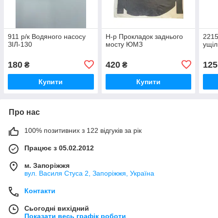
911 р/к Водяного насосу
Н-р Прокладок заднього
2215
ЗІЛ-130
мосту ЮМЗ
ущіл
180
420
125
₴
₴
Купити
Купити
Про нас
100% позитивних з 122 відгуків за рік
Працює з 05.02.2012
м. Запоріжжя
вул. Василя Стуса 2, Запоріжжя, Україна
Контакти
Сьогодні вихідний
Показати весь графік роботи