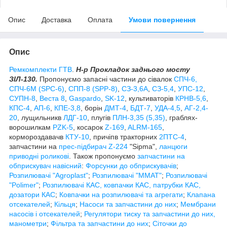
Опис
Доставка
Оплата
Умови повернення
Опис
Ремкомплекти ГТВ
.
Н-р Прокладок заднього мосту
ЗІЛ-130.
Пропонуємо запасні частини до сівалок
СПЧ-6,
СПЧ-6М (ЅРС-6)
,
СПП-8 (SPP-8)
,
СЗ-3,6А
,
СЗ-5,4
,
УПС-12
,
СУПН-8
,
Веста 8
,
Gaspardo
,
SK-12
, культиваторів
КРНВ-5,6
,
КПС-4
,
АП-6
,
КПЕ-3,8
, борін
ДМТ-4
,
БДТ-7
,
УДА-4,5
,
АГ-2,4-
20
, лущильникв
ЛДГ-10
, плугів
ПЛН-3,35 (5,35)
, граблях-
ворошилкам
PZK-5
, косарок
Z-169
,
ALRM-165
,
кормороздавачв
КТУ-10
, причіпв тракторних
2ПТС-4
,
запчастини на
прес-підбирач Z-224
"Sipma",
ланцюги
приводні роликові
. Також пропонуємо
запчастини на
обприскувач навісний
:
Форсунки до обприскувачів
;
Розпилювачі "Agroplast"
;
Розпилювачі "MMAT"
;
Розпилювачі
"Polimer"
;
Розпилювачі КАС, ковпачки КАС, патрубки КАС,
дозатори КАС
;
Ковпачки на розпилювачі та агрегати
;
Клапана
отсекателей
;
Кільця
;
Насоси та запчастини до них
;
Мембрани
насосів і отсекателей
;
Регулятори тиску та запчастини до них,
манометри
;
Фільтра та запчастини до них
;
Сіточки до