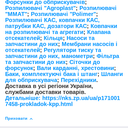
Форсунки до обприскувачів
;
Розпилювачі "Agroplast"
;
Розпилювачі
"MMAT"
;
Розпилювачі "Polimer"
;
Розпилювачі КАС, ковпачки КАС,
патрубки КАС, дозатори КАС
;
Ковпачки
на розпилювачі та агрегати
;
Клапана
отсекателей
;
Кільця
;
Насоси та
запчастини до них
;
Мембрани насосів і
отсекателей
;
Регулятори тиску та
запчастини до них, манометри
;
Фільтра
та запчастини до них
;
Сіточки до
форсунок
;
Вали карданні, хрестовини
;
Баки, комплектуючі бака і штанг
;
Шланги
для обприскувача
;
Перехідники
.
Доставка в усі регіони України,
службами доставки товарів.
Детальніше: https://nks.zp.ua/ua/p171001
7458-prokladok-kpp.html
Приховати