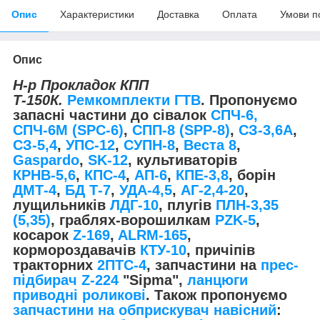
Опис
Характеристики
Доставка
Оплата
Умови п
Опис
Н-р Прокладок КПП
Т-150К.
Ремкомплекти ГТВ
. Пропонуємо
запасні частини до сівалок
СПЧ-6,
СПЧ-6М (ЅРС-6)
,
СПП-8 (SPP-8)
,
СЗ-3,6А
,
СЗ-5,4
,
УПС-12
,
СУПН-8
,
Веста 8
,
Gaspardo
,
SK-12
, культиваторів
КРНВ-5,6
,
КПС-4
,
АП-6
,
КПЕ-3,8
, борін
ДМТ-4
,
БД Т-7
,
УДА-4,5
,
АГ-2,4-20
,
лущильників
ЛДГ-10
, плугів
ПЛН-3,35
(5,35)
, граблях-ворошилкам
PZK-5
,
косарок
Z-169
,
ALRM-165
,
кормороздавачів
КТУ-10
, причіпів
тракторних
2ПТС-4
, запчастини на
прес-
підбирач Z-224
"Sipma",
ланцюги
приводні роликові
. Також пропонуємо
запчастини на обприскувач навісний
: