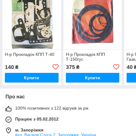
Н-р Прокладок КПП Т-40
Н-р Прокладок КПП
Н-р 
Т-150гус
Газе
140
375
40
₴
₴
Купити
Купити
Про нас
100% позитивних з 122 відгуків за рік
Працює з 05.02.2012
м. Запоріжжя
вул. Василя Стуса 2, Запоріжжя, Україна