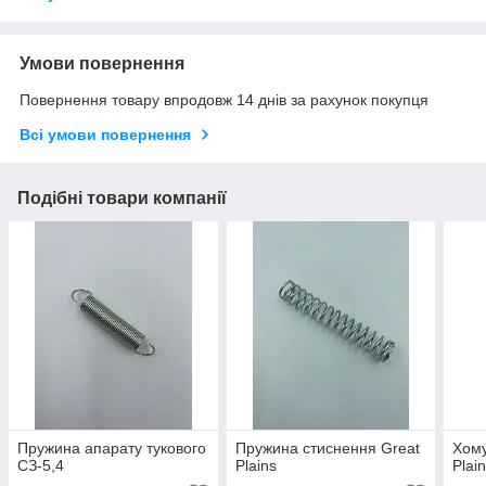
Умови повернення
Повернення товару впродовж 14 днів за рахунок покупця
Всі умови повернення
Подібні товари компанії
Пружина апарату тукового
Пружина стиснення Great
Хому
СЗ-5,4
Plains
Plai