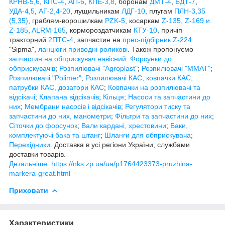
КРНВ-5,6
,
КПС-4
,
АП-6
,
КПЕ-3,8
, боронам
ДМТ-4
,
БДТ-7
,
УДА-4,5
,
АГ-2,4-20
, лущильникам
ЛДГ-10
, плугам
ПЛН-3,35
(5,35)
, граблям-ворошилкам
PZK-5
, косаркам
Z-1
35, Z-169 и
Z-185
,
ALRM-165
, кормороздатчикам
КТУ-10
, причіп
тракторний
2ПТС-4
, запчастин на
прес-підбірник Z-224
"Sipma",
ланцюги приводні роликові
. Також пропонуємо
запчастин на обприскувач навісний
:
Форсунки до
обприскувачів
;
Розпилювачі "Agroplast"
;
Розпилювачі "MMAT"
;
Розпилювачі "Polimer"
;
Розпилювачі КАС, ковпачки КАС,
патрубки КАС, дозатори КАС
;
Ковпачки на розпилювачі та
відсікачі
;
Клапана відсікачів
;
Кільця
;
Насоси та запчастини до
них
;
Мембрани насосів і відсікачів
;
Регулятори тиску та
запчастини до них, манометри
;
Фільтри та запчастини до них
;
Сіточки до форсунок
;
Вали кардані, хрестовини
;
Баки,
комплектуючі бака та штанг
;
Шланги для обприскувача
;
Перехідники
. Доставка в усі регіони України, службами
доставки товарів.
Детальніше: https://nks.zp.ua/ua/p1764423373-pruzhina-
markera-great.html
Приховати
Характеристики