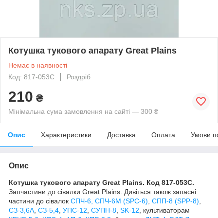
Котушка тукового апарату Great Plains
Немає в наявності
Код: 817-053С
Роздріб
210
₴
Мінімальна сума замовлення на сайті — 300 ₴
Опис
Характеристики
Доставка
Оплата
Умови п
Опис
Котушка тукового апарату Great Plains. Код 817-053С.
Запчастини до сівалки Great Plains. Дивіться також запасні
частини до сівалок
СПЧ-6, СПЧ-6М (SPС-6)
,
СПП-8 (SPP-8)
,
СЗ-3,6А
,
СЗ-5,4
,
УПС-12
,
СУПН-8
,
SK-12
, культиваторам