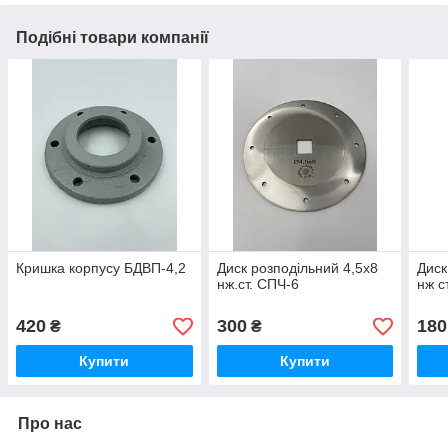
Подібні товари компанії
Кришка корпусу БДВП-4,2
Диск розподільний 4,5х8
Диск
нж.ст. СПЧ-6
нж с
420
300
180
₴
₴
Купити
Купити
Про нас