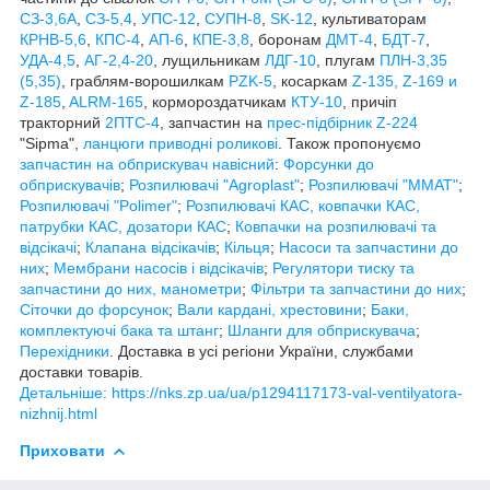
СЗ-3,6А
,
СЗ-5,4
,
УПС-12
,
СУПН-8
,
SK-12
, культиваторам
КРНВ-5,6
,
КПС-4
,
АП-6
,
КПЕ-3,8
, боронам
ДМТ-4
,
БДТ-7
,
УДА-4,5
,
АГ-2,4-20
, лущильникам
ЛДГ-10
, плугам
ПЛН-3,35
(5,35)
, граблям-ворошилкам
PZK-5
, косаркам
Z-1
35, Z-169 и
Z-185
,
ALRM-165
, кормороздатчикам
КТУ-10
, причіп
тракторний
2ПТС-4
, запчастин на
прес-підбірник Z-224
"Sipma",
ланцюги приводні роликові
. Також пропонуємо
запчастин на обприскувач навісний
:
Форсунки до
обприскувачів
;
Розпилювачі "Agroplast"
;
Розпилювачі "MMAT"
;
Розпилювачі "Polimer"
;
Розпилювачі КАС, ковпачки КАС,
патрубки КАС, дозатори КАС
;
Ковпачки на розпилювачі та
відсікачі
;
Клапана відсікачів
;
Кільця
;
Насоси та запчастини до
них
;
Мембрани насосів і відсікачів
;
Регулятори тиску та
запчастини до них, манометри
;
Фільтри та запчастини до них
;
Сіточки до форсунок
;
Вали кардані, хрестовини
;
Баки,
комплектуючі бака та штанг
;
Шланги для обприскувача
;
Перехідники
. Доставка в усі регіони України, службами
доставки товарів.
Детальніше: https://nks.zp.ua/ua/p1294117173-val-ventilyatora-
nizhnij.html
Приховати