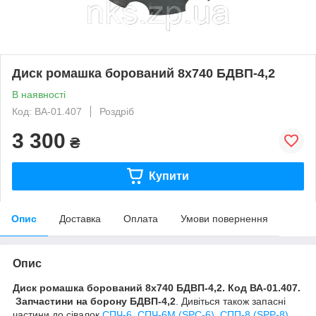
Диск ромашка борований 8х740 БДВП-4,2
В наявності
Код: ВА-01.407
Роздріб
3 300
₴
Купити
Опис
Доставка
Оплата
Умови повернення
Опис
Диск ромашка борований 8х740 БДВП-4,2. Код ВА-01.407.
Запчастини на борону
БДВП-4,2
. Дивіться також запасні
частини до сівалок
СПЧ-6, СПЧ-6М (SPС-6)
,
СПП-8 (SPP-8)
,