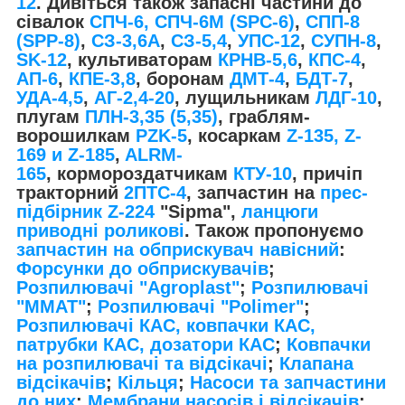
12
. Дивіться також запасні частини до
сівалок
СПЧ-6, СПЧ-6М (SPС-6)
,
СПП-8
(SPP-8)
,
СЗ-3,6А
,
СЗ-5,4
,
УПС-12
,
СУПН-8
,
SK-12
, культиваторам
КРНВ-5,6
,
КПС-4
,
АП-6
,
КПЕ-3,8
, боронам
ДМТ-4
,
БДТ-7
,
УДА-4,5
,
АГ-2,4-20
, лущильникам
ЛДГ-10
,
плугам
ПЛН-3,35 (5,35)
, граблям-
ворошилкам
PZK-5
, косаркам
Z-1
35, Z-
169 и Z-185
,
ALRM-
165
, кормороздатчикам
КТУ-10
, причіп
тракторний
2ПТС-4
, запчастин на
прес-
підбірник Z-224
"Sipma",
ланцюги
приводні роликові
. Також пропонуємо
запчастин на обприскувач навісний
:
Форсунки до обприскувачів
;
Розпилювачі "Agroplast"
;
Розпилювачі
"MMAT"
;
Розпилювачі "Polimer"
;
Розпилювачі КАС, ковпачки КАС,
патрубки КАС, дозатори КАС
;
Ковпачки
на розпилювачі та відсікачі
;
Клапана
відсікачів
;
Кільця
;
Насоси та запчастини
до них
;
Мембрани насосів і відсікачів
;