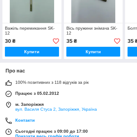
Важіль перемикання SK-
Вісь пружини знімача SK-
Болт
12
12
30
35
35
₴
₴
Купити
Купити
Про нас
100% позитивних з 118 відгуків за рік
Працює з 05.02.2012
м. Запоріжжя
вул. Василя Стуса 2, Запоріжжя, Україна
Контакти
Сьогодні працює з 09:00 до 17:00
Показати весь графік роботи