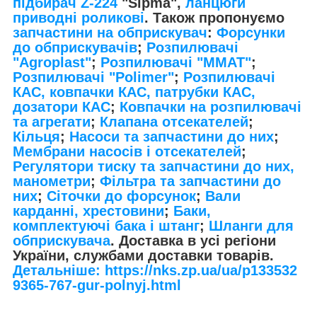
підбирач Z-224
"Sipma",
ланцюги
приводні роликові
. Також пропонуємо
запчастини на обприскувач
:
Форсунки
до обприскувачів
;
Розпилювачі
"Agroplast"
;
Розпилювачі "MMAT"
;
Розпилювачі "Polimer"
;
Розпилювачі
КАС, ковпачки КАС, патрубки КАС,
дозатори КАС
;
Ковпачки на розпилювачі
та агрегати
;
Клапана отсекателей
;
Кільця
;
Насоси та запчастини до них
;
Мембрани насосів і отсекателей
;
Регулятори тиску та запчастини до них,
манометри
;
Фільтра та запчастини до
них
;
Сіточки до форсунок
;
Вали
карданні, хрестовини
;
Баки,
комплектуючі бака і штанг
;
Шланги для
обприскувача
. Доставка в усі регіони
України, службами доставки товарів.
Детальніше: https://nks.zp.ua/ua/p133532
9365-767-gur-polnyj.html