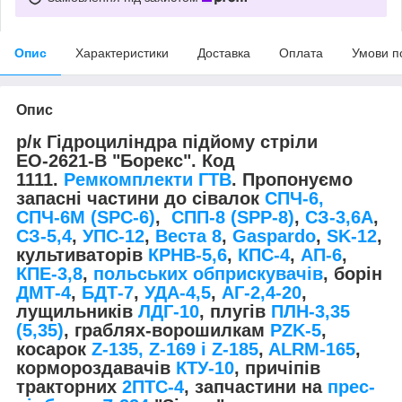
Опис
Характеристики
Доставка
Оплата
Умови п
Опис
р/к Гідроциліндра підйому стріли
ЕО-2621-В "Борекс". Код
1111.
Ремкомплекти ГТВ
. Пропонуємо
запасні частини до сівалок
СПЧ-6,
СПЧ-6М (SPС-6)
,
СПП-8 (SPP-8)
,
СЗ-3,6А
,
СЗ-5,4
,
УПС-12
,
Веста 8
,
Gaspardo
,
SK-12
,
культиваторів
КРНВ-5,6
,
КПС-4
,
АП-6
,
КПЕ-3,8
,
польських обприскувачів
, борін
ДМТ-4
,
БДТ-7
,
УДА-4,5
,
АГ-2,4-20
,
лущильників
ЛДГ-10
, плугів
ПЛН-3,35
(5,35)
, граблях-ворошилкам
PZK-5
,
косарок
Z-1
35, Z-169 і Z-185
,
ALRM-165
,
кормороздавачів
КТУ-10
, причіпів
тракторних
2ПТС-4
, запчастини на
прес-