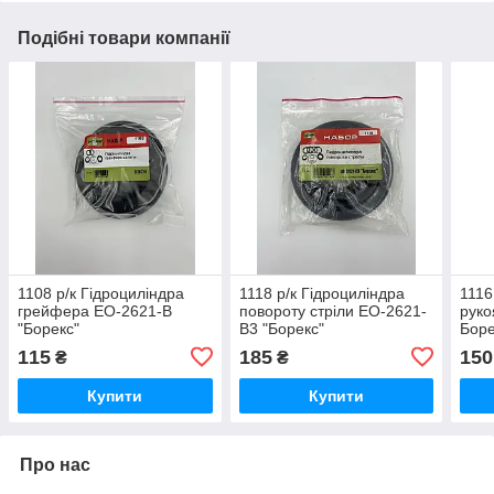
Подібні товари компанії
1108 р/к Гідроциліндра
1118 р/к Гідроциліндра
1116
грейфера ЕО-2621-В
повороту стріли ЕО-2621-
руко
"Борекс"
В3 "Борекс"
Боре
115
185
150
₴
₴
Купити
Купити
Про нас