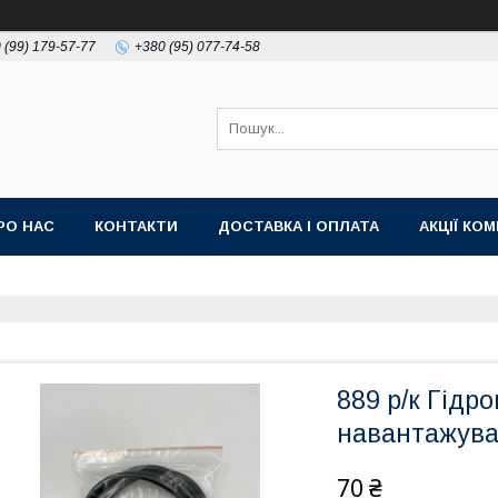
 (99) 179-57-77
+380 (95) 077-74-58
РО НАС
КОНТАКТИ
ДОСТАВКА І ОПЛАТА
АКЦІЇ КО
889 р/к Гідр
навантажува
70 ₴