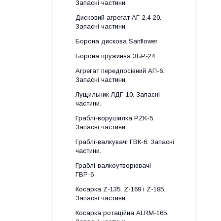
Запасні частини.
Дисковий агрегат АГ-2,4-20.
Запасні частини.
Борона дискова Sanflower
Борона пружинна ЗБР-24
Агрегат передпосівний АП-6.
Запасні частини.
Лущильник ЛДГ-10. Запасні
частини.
Граблі-ворушилка PZK-5.
Запасні частини.
Граблі-валкувачі ГВК-6. Запасні
частини.
Граблі-валкоутворювачі
ГВР-6
Косарка Z-135, Z-169 і Z-185.
Запасні частини.
Косарка ротаційна ALRM-165.