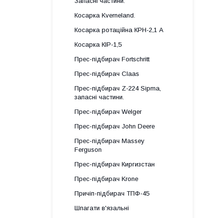
Запасні частини.
Косарка Kverneland.
Косарка ротаційна КРН-2,1 А
Косарка КІР-1,5
Прес-підбирач Fortschritt
Прес-підбирач Claas
Прес-підбирач Z-224 Sipma,
запасні частини.
Прес-підбирач Welger
Прес-підбирач John Deere
Прес-підбирач Massey
Ferguson
Прес-підбирач Киргизстан
Прес-підбирач Krone
Причіп-підбирач ТПФ-45
Шпагати в'язальні