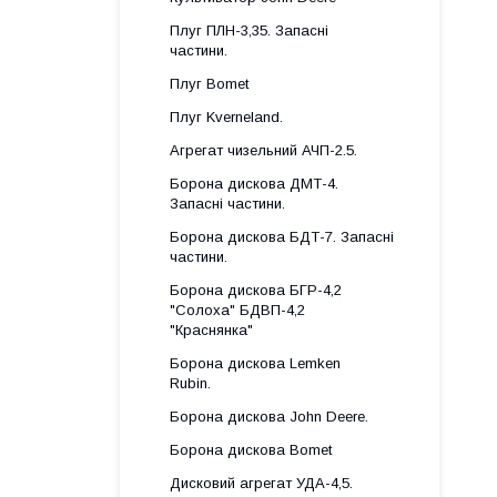
Плуг ПЛН-3,35. Запасні
частини.
Плуг Bomet
Плуг Kverneland.
Агрегат чизельний АЧП-2.5.
Борона дискова ДМТ-4.
Запасні частини.
Борона дискова БДТ-7. Запасні
частини.
Борона дискова БГР-4,2
"Солоха" БДВП-4,2
"Краснянка"
Борона дискова Lemken
Rubin.
Борона дискова John Deere.
Борона дискова Bomet
Дисковий агрегат УДА-4,5.