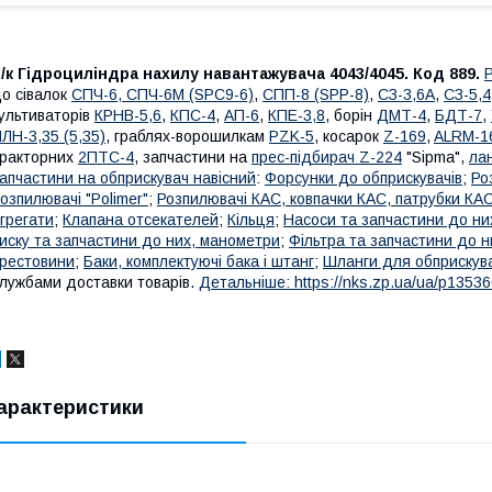
/к Гідроциліндра нахилу навантажувача 4043/4045. Код 889.
о сівалок
СПЧ-6, СПЧ-6М (ЅРС9-6)
,
СПП-8 (SPP-8)
,
СЗ-3,6А
,
СЗ-5,4
ультиваторів
КРНВ-5,6
,
КПС-4
,
АП-6
,
КПЕ-3,8
, борін
ДМТ-4
,
БДТ-7
,
ЛН-3,35 (5,35)
, граблях-ворошилкам
PZK-5
, косарок
Z-169
,
ALRM-1
ракторних
2ПТС-4
, запчастини на
прес-підбирач Z-224
"Sipma",
ла
апчастини на обприскувач навісний
:
Форсунки до обприскувачів
;
Ро
озпилювачі "Polimer"
;
Розпилювачі КАС, ковпачки КАС, патрубки КА
грегати
;
Клапана отсекателей
;
Кільця
;
Насоси та запчастини до ни
иску та запчастини до них, манометри
;
Фільтра та запчастини до н
рестовини
;
Баки, комплектуючі бака і штанг
;
Шланги для обприскув
лужбами доставки товарів.
Детальніше: https://nks.zp.ua/ua/p13536
арактеристики