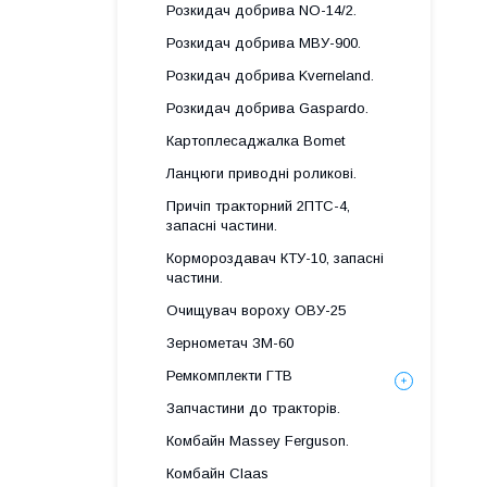
Розкидач добрива NO-14/2.
Розкидач добрива МВУ-900.
Розкидач добрива Kverneland.
Розкидач добрива Gaspardo.
Картоплесаджалка Bomet
Ланцюги приводні роликові.
Причіп тракторний 2ПТС-4,
запасні частини.
Кормороздавач КТУ-10, запасні
частини.
Очищувач вороху ОВУ-25
Зернометач ЗМ-60
Ремкомплекти ГТВ
Запчастини до тракторів.
Комбайн Massey Ferguson.
Комбайн Claas