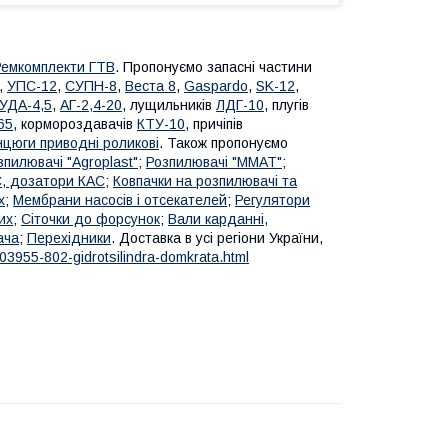
Ремкомплекти ГТВ
. Пропонуємо запасні частини
,
УПС-12
,
СУПН-8
,
Веста 8
,
Gaspardo
,
SK-12
,
УДА-4,5
,
АГ-2,4-20
, лущильників
ЛДГ-10
, плугів
65
, кормороздавачів
КТУ-10
, причіпів
нцюги приводні роликові
. Також пропонуємо
зпилювачі "Agroplast"
;
Розпилювачі "MMAT"
;
С, дозатори КАС
;
Ковпачки на розпилювачі та
х
;
Мембрани насосів і отсекателей
;
Регулятори
их
;
Сіточки до форсунок
;
Вали карданні,
ача
;
Перехідники
. Доставка в усі регіони України,
03955-802-gidrotsilindra-domkrata.html