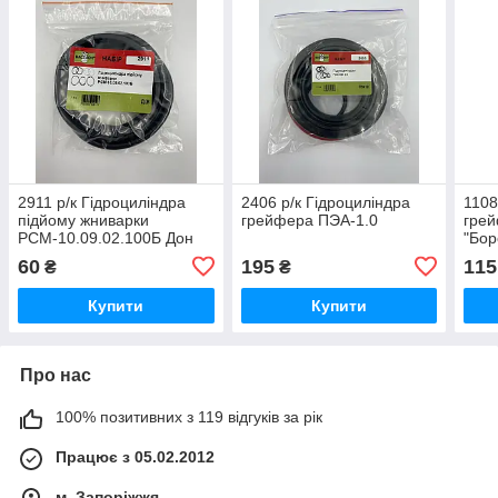
2911 р/к Гідроциліндра
2406 р/к Гідроциліндра
1108
підйому жниварки
грейфера ПЭА-1.0
гре
РСМ-10.09.02.100Б Дон
"Бор
60
195
115
₴
₴
Купити
Купити
Про нас
100% позитивних з 119 відгуків за рік
Працює з 05.02.2012
м. Запоріжжя