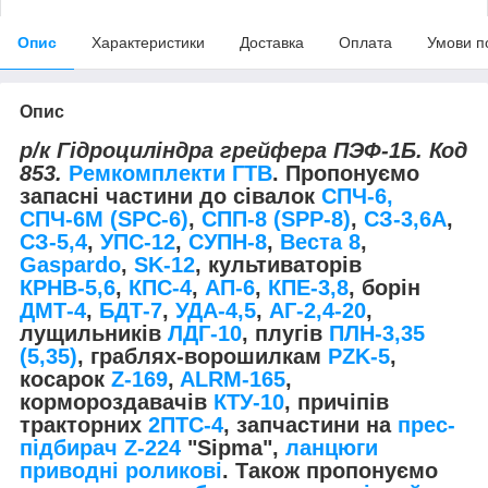
Опис
Характеристики
Доставка
Оплата
Умови п
Опис
р/к Гідроциліндра грейфера ПЭФ-1Б. Код
853.
Ремкомплекти ГТВ
. Пропонуємо
запасні частини до сівалок
СПЧ-6,
СПЧ-6М (ЅРС-6)
,
СПП-8 (SPP-8)
,
СЗ-3,6А
,
СЗ-5,4
,
УПС-12
,
СУПН-8
,
Веста 8
,
Gaspardo
,
SK-12
, культиваторів
КРНВ-5,6
,
КПС-4
,
АП-6
,
КПЕ-3,8
, борін
ДМТ-4
,
БДТ-7
,
УДА-4,5
,
АГ-2,4-20
,
лущильників
ЛДГ-10
, плугів
ПЛН-3,35
(5,35)
, граблях-ворошилкам
PZK-5
,
косарок
Z-169
,
ALRM-165
,
кормороздавачів
КТУ-10
, причіпів
тракторних
2ПТС-4
, запчастини на
прес-
підбирач Z-224
"Sipma",
ланцюги
приводні роликові
. Також пропонуємо