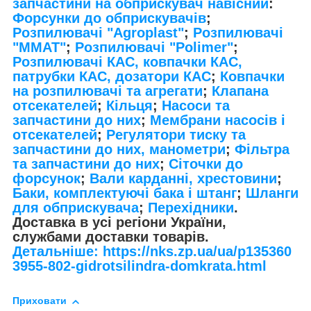
запчастини на обприскувач навісний
:
Форсунки до обприскувачів
;
Розпилювачі "Agroplast"
;
Розпилювачі
"MMAT"
;
Розпилювачі "Polimer"
;
Розпилювачі КАС, ковпачки КАС,
патрубки КАС, дозатори КАС
;
Ковпачки
на розпилювачі та агрегати
;
Клапана
отсекателей
;
Кільця
;
Насоси та
запчастини до них
;
Мембрани насосів і
отсекателей
;
Регулятори тиску та
запчастини до них, манометри
;
Фільтра
та запчастини до них
;
Сіточки до
форсунок
;
Вали карданні, хрестовини
;
Баки, комплектуючі бака і штанг
;
Шланги
для обприскувача
;
Перехідники
.
Доставка в усі регіони України,
службами доставки товарів.
Детальніше: https://nks.zp.ua/ua/p135360
3955-802-gidrotsilindra-domkrata.html
Приховати