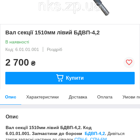
Вал секції 1510мм лівий БДВП-4,2
В наявності
Код: 6.01.01.001
Роздріб
2 700
₴
Купити
Опис
Характеристики
Доставка
Оплата
Умови п
Опис
Вал секції 1510мм лівий БДВП-4,2. Код
6.01.01.001.
Запчастини до борони
БДВП-4,2
.
Дивіться
також запасні частини до сівалок
СПЧ-6, СПЧ-6М