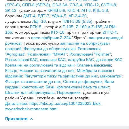
(SPС-6)
,
СПП-8 (SPP-8)
,
СЗ-3,6А
,
СЗ-5,4
,
УПС-12
,
СУПН-8
,
SK-12
, культиваторам
КРНВ-5,6
,
КПС-4
,
АП-6
,
КПЕ-3,8
,
боронам
ДМТ-4
,
БДТ-7
,
УДА-4,5
,
АГ-2,4-20
,
лущильникам
ЛДГ-10
, плугам
ПЛН-3,35 (5,35)
, граблям-
ворошилкам
PZK-5
, косаркам
Z-1
35, Z-169 и Z-185
,
ALRM-
165
, кормороздатчикам
КТУ-10
, причіп тракторний
2ПТС-4
,
запчастин на
прес-підбірник Z-224
"Sipma",
ланцюги приводні
роликові
. Також пропонуємо
запчастин на обприскувач
навісний
:
Форсунки до обприскувачів
;
Розпилювачі
"Agroplast"
;
Розпилювачі "MMAT"
;
Розпилювачі "Polimer"
;
Розпилювачі КАС, ковпачки КАС, патрубки КАС, дозатори КАС
;
Ковпачки на розпилювачі та відсікачі
;
Клапана відсікачів
;
Кільця
;
Насоси та запчастини до них
;
Мембрани насосів і
відсікачів
;
Регулятори тиску та запчастини до них, манометри
;
Фільтри та запчастини до них
;
Сіточки до форсунок
;
Вали
кардані, хрестовини
;
Баки, комплектуючі бака та штанг
;
Шланги для обприскувача
;
Перехідники
. Доставка в усі
регіони України, службами доставки товарів.
Детальніше: https://nks.zp.ua/ua/p1304235023-blok-
zvyozdochek-monosem.html
Приховати