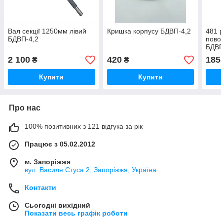
Вал секції 1250мм лівий
Кришка корпусу БДВП-4,2
481 
БДВП-4,2
пово
БДВ
2 100
420
185
₴
₴
Купити
Купити
Про нас
100% позитивних з 121 відгука за рік
Працює з 05.02.2012
м. Запоріжжя
вул. Василя Стуса 2, Запоріжжя, Україна
Контакти
Сьогодні вихідний
Показати весь графік роботи