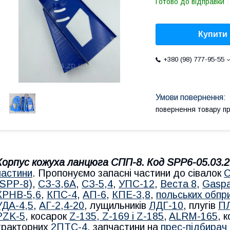
Готово до відправки
Купити
+380 (98) 777-95-55
повернення товару п
Корпус кожуха ланцюга СПП-8. Код SPP6-05.03.2
частини
.
Пропонуємо запасні частини до сівалок
С
(SPP-8)
,
СЗ-3,6А
,
СЗ-5,4
,
УПС-12
,
Веста 8
,
Gasp
КРНВ-5,6
,
КПС-4
,
АП-6
,
КПЕ-3,8
,
польських обпр
УДА-4,5
,
АГ-2,4-20
, лущильників
ЛДГ-10
, плугів
ПЛ
PZK-5
, косарок
Z-1
35, Z-169 і Z-185
,
ALRM-165
, 
тракторних
2ПТС-4
, запчастини на
прес-підбирач