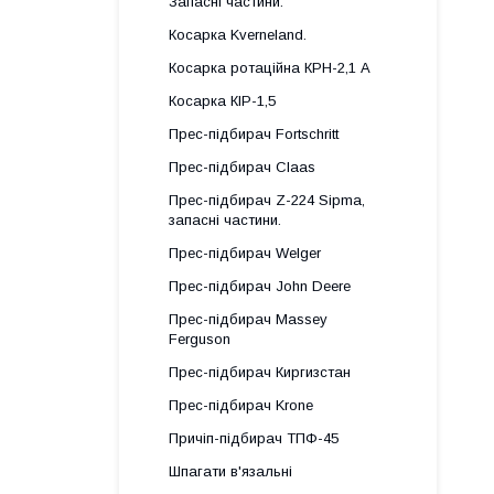
Запасні частини.
Косарка Kverneland.
Косарка ротаційна КРН-2,1 А
Косарка КІР-1,5
Прес-підбирач Fortschritt
Прес-підбирач Claas
Прес-підбирач Z-224 Sipma,
запасні частини.
Прес-підбирач Welger
Прес-підбирач John Deere
Прес-підбирач Massey
Ferguson
Прес-підбирач Киргизстан
Прес-підбирач Krone
Причіп-підбирач ТПФ-45
Шпагати в'язальні