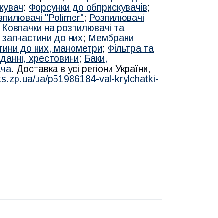
кувач
:
Форсунки до обприскувачів
;
зпилювачі "Polimer"
;
Розпилювачі
;
Ковпачки на розпилювачі та
 запчастини до них
;
Мембрани
тини до них, манометри
;
Фільтра та
данні, хрестовини
;
Баки,
ача
. Доставка в усі регіони України,
ks.zp.ua/ua/p51986184-val-krylchatki-