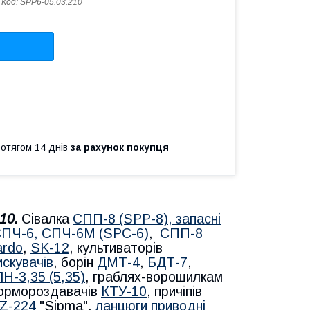
Код:
SPP6-05.03.210
ротягом 14 днів
за рахунок покупця
10.
Сівалка
СПП-8 (SPP-8), запасні
ПЧ-6, СПЧ-6М (SPС-6)
,
СПП-8
ardo
,
SK-12
, культиваторів
искувачів
, борін
ДМТ-4
,
БДТ-7
,
Н-3,35 (5,35)
, граблях-ворошилкам
кормороздавачів
КТУ-10
, причіпів
 Z-224
"Sipma",
ланцюги приводні