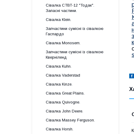
Сівалка СТВТ-12 "Тодак".
Запасні частини.
Сівалка Klein.
Запчастини сумісні із сівалкою
Гаспардo
Сівалка Monosem.
Запчастини сумісні із сівалкою
Кверніленд
Сівалка Kuhn.
Сівалка Vaderstad
Сівалка Kinze.
Х
Сівалка Great Plains.
Сівалка Quivogne.
Сівалка John Deere.
Сівалка Massey Ferguson.
Сівалка Horsh.
К