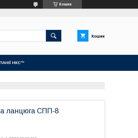
Кошик
Кошик
МПАНІЇ НКС™
ха ланцюга СПП-8