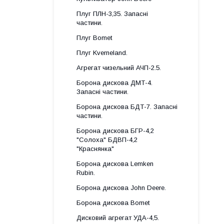
Плуг ПЛН-3,35. Запасні
частини.
Плуг Bomet
Плуг Kverneland.
Агрегат чизельний АЧП-2.5.
Борона дискова ДМТ-4.
Запасні частини.
Борона дискова БДТ-7. Запасні
частини.
Борона дискова БГР-4,2
"Солоха" БДВП-4,2
"Краснянка"
Борона дискова Lemken
Rubin.
Борона дискова John Deere.
Борона дискова Bomet
Дисковий агрегат УДА-4,5.