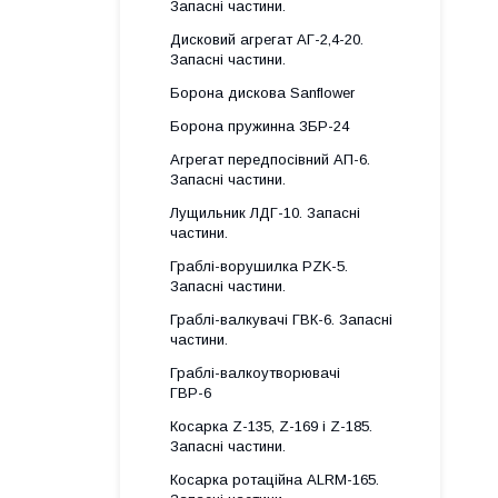
Запасні частини.
Дисковий агрегат АГ-2,4-20.
Запасні частини.
Борона дискова Sanflower
Борона пружинна ЗБР-24
Агрегат передпосівний АП-6.
Запасні частини.
Лущильник ЛДГ-10. Запасні
частини.
Граблі-ворушилка PZK-5.
Запасні частини.
Граблі-валкувачі ГВК-6. Запасні
частини.
Граблі-валкоутворювачі
ГВР-6
Косарка Z-135, Z-169 і Z-185.
Запасні частини.
Косарка ротаційна ALRM-165.