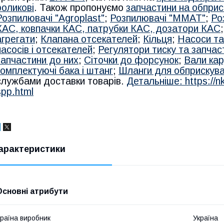
роликові
. Також пропонуємо
запчастини на обприс
Розпилювачі "Agroplast"
;
Розпилювачі "MMAT"
;
Ро
КАС, ковпачки КАС, патрубки КАС, дозатори КАС
агрегати
;
Клапана отсекателей
;
Кільця
;
Насоси та
насосів і отсекателей
;
Регулятори тиску та запчас
запчастини до них
;
Сіточки до форсунок
;
Вали кар
комплектуючі бака і штанг
;
Шланги для обприскув
службами доставки товарів.
Детальніше: https://n
spp.html
арактеристики
Основні атрибути
раїна виробник
Україна