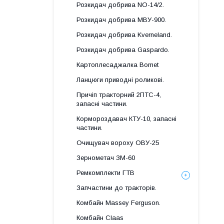
Розкидач добрива NO-14/2.
Розкидач добрива МВУ-900.
Розкидач добрива Kverneland.
Розкидач добрива Gaspardo.
Картоплесаджалка Bomet
Ланцюги приводні роликові.
Причіп тракторний 2ПТС-4,
запасні частини.
Кормороздавач КТУ-10, запасні
частини.
Очищувач вороху ОВУ-25
Зернометач ЗМ-60
Ремкомплекти ГТВ
Запчастини до тракторів.
Комбайн Massey Ferguson.
Комбайн Claas