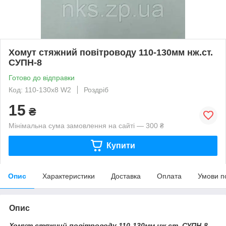
Хомут стяжний повітроводу 110-130мм нж.ст.
СУПН-8
Готово до відправки
Код: 110-130х8 W2
Роздріб
15
₴
Мінімальна сума замовлення на сайті — 300 ₴
Купити
Опис
Характеристики
Доставка
Оплата
Умови п
Опис
Хомут стяжний повітроводу 110-130мм нж.ст. СУПН-8.