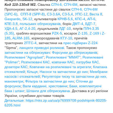
Код 110-130х8 W2.
Сівалка
СПЧ-6, СПЧ-6М
, запасні частини.
Пропонуємо запасні частини до сівалок
СПЧ-6, СПЧ-6М
(SPС-6)
,
СПП-8 (SPP-8)
,
СЗ-3,6А
,
СЗ-5,4
,
УПС-12
,
Веста 8
,
Gaspardo
,
SK-12
, культиваторів
КРНВ-5,6
,
КПС-4
,
АП-6
,
КПЕ-3,8
,
польських обприскувачів
, борін
ДМТ-4
,
БДТ-7
,
УДА-4,5
,
АГ-2,4-20
, лущильників
ЛДГ-10
, плугів
ПЛН-3,35
(5,35)
, граблях-ворошилкам
PZK-5
, косарок
Z-1
35, Z-169 і Z-
185
,
ALRM-165
, кормороздавачів
КТУ-10
, причіпів
тракторних
2ПТС-4
, запчастини на
прес-підбирач Z-224
"Sipma",
ланцюги приводні роликові
. Також пропонуємо
запчастини на обприскувач
:
Форсунки до обприскувачів
;
Розпилювачі "Agroplast"
;
Розпилювачі "MMAT"
;
Розпилювачі
"Polimer"
;
Розпилювачі КАС, ковпачки КАС, патрубки КАС,
дозатори КАС
;
Ковпачки на розпилювачі та агрегати
;
Клапана
отсекателей
;
Кільця
;
Насоси та запчастини до них
;
Мембрани
насосів і отсекателей
;
Регулятори тиску та запчастини до них,
манометри
;
Фільтра та запчастини до них
;
Сіточки до
форсунок
;
Вали карданні, хрестовини
;
Баки, комплектуючі
бака і штанг
;
Шланги для обприскувача
. Доставка в усі регіони
України, службами доставки товарів.
Детальніше: https://nks.zp.ua/ua/p76999708-podshipnik-80205-
6205.html