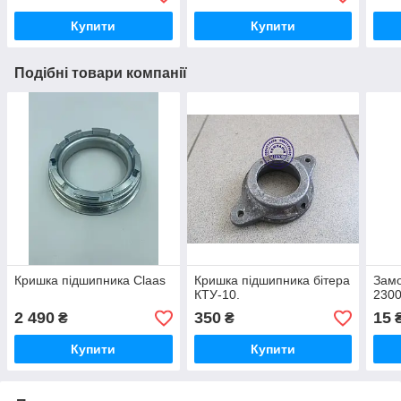
Купити
Купити
Подібні товари компанії
Кришка підшипника Claas
Кришка підшипника бітера
Замо
КТУ-10.
230
2 490
350
15
₴
₴
Купити
Купити