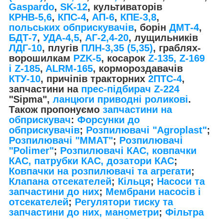
Gaspardo
,
SK-12
, культиваторів
КРНВ-5,6
,
КПС-4
,
АП-6
,
КПЕ-3,8
,
польських обприскувачів
, борін
ДМТ-4
,
БДТ-7
,
УДА-4,5
,
АГ-2,4-20
, лущильників
ЛДГ-10
, плугів
ПЛН-3,35 (5,35)
, граблях-
ворошилкам
PZK-5
, косарок
Z-1
35, Z-169
і Z-185
,
ALRM-165
, кормороздавачів
КТУ-10
, причіпів тракторних
2ПТС-4
,
запчастини на
прес-підбирач Z-224
"Sipma",
ланцюги приводні роликові
.
Також пропонуємо
запчастини на
обприскувач
:
Форсунки до
обприскувачів
;
Розпилювачі "Agroplast"
;
Розпилювачі "MMAT"
;
Розпилювачі
"Polimer"
;
Розпилювачі КАС, ковпачки
КАС, патрубки КАС, дозатори КАС
;
Ковпачки на розпилювачі та агрегати
;
Клапана отсекателей
;
Кільця
;
Насоси та
запчастини до них
;
Мембрани насосів і
отсекателей
;
Регулятори тиску та
запчастини до них, манометри
;
Фільтра