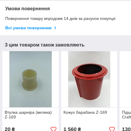
Умови повернення
Повернення товару впродовж 14 днів за рахунок покупця
Всі умови повернення
З цим товаром також замовляють
Втулка шарніра (велика)
Кожух барабана Z-169
Підш
Z-169
Craf
20
1 560
130
₴
₴