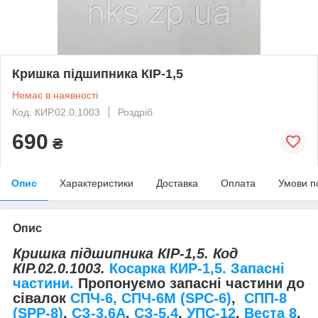
Кришка підшипника КІР-1,5
Немає в наявності
Код: КИР.02.0.1003
Роздріб
690
₴
Опис
Характеристики
Доставка
Оплата
Умови п
Опис
Кришка підшипника КІР-1,5. Код
КІР.02.0.1003.
Косарка КИР-1,5. Запасні
частини.
Пропонуємо запасні частини до
сівалок
СПЧ-6, СПЧ-6М (SPС-6)
,
СПП-8
(SPP-8)
,
СЗ-3,6А
,
СЗ-5,4
,
УПС-12
,
Веста 8
,