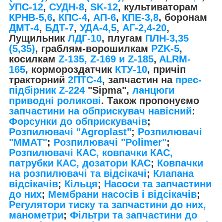
УПС-12
,
СУДН-8
,
SK-12
, культиваторам
КРНВ-5,6
,
КПС-4
,
АП-6
,
КПЕ-3,8
, боронам
ДМТ-4
,
БДТ-7
,
УДА-4,5
,
АГ-2,4-20
,
Лущильник
ЛДГ-10
, плугам
ПЛН-3,35
(5,35)
, граблям-ворошилкам
PZK-5
,
косилкам
Z-1
35, Z-169 и Z-185
,
ALRM-
165
, кормороздатчик
КТУ-10
, причіп
тракторний
2ПТС-4
, запчастин на
прес-
підбірник Z-224
"Sipma",
ланцюги
приводні роликові
. Також пропонуємо
запчастини на обприскувач навісний
:
Форсунки до обприскувачів
;
Розпилювачі "Agroplast"
;
Розпилювачі
"MMAT"
;
Розпилювачі "Polimer"
;
Розпилювачі КАС, ковпачки КАС,
патрубки КАС, дозатори КАС
;
Ковпачки
на розпилювачі та відсікачі
;
Клапана
відсікачів
;
Кільця
;
Насоси та запчастини
до них
;
Мембрани насосів і відсікачів
;
Регулятори тиску та запчастини до них,
манометри
;
Фільтри та запчастини до