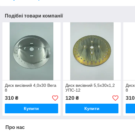
Подібні товари компанії
Диск висівний 4,0х30 Вега
Диск висівний 5,5х30х1,2
Диск
8
УПС-12
8
310
120
310
₴
₴
Купити
Купити
Про нас