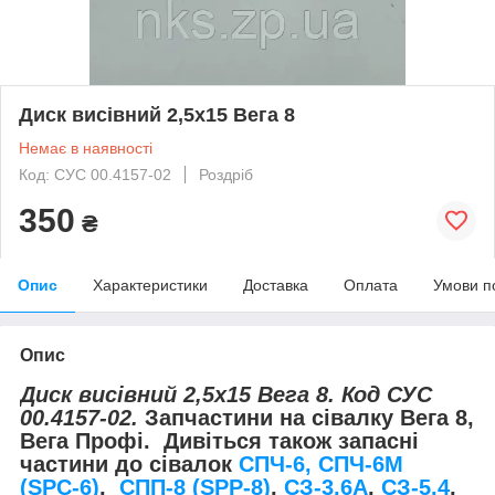
Диск висівний 2,5х15 Вега 8
Немає в наявності
Код: СУС 00.4157-02
Роздріб
350
₴
Опис
Характеристики
Доставка
Оплата
Умови п
Опис
Диск висівний 2,5х15 Вега 8. Код СУС
00.4157-02.
Запчастини на сівалку Вега 8,
Вега Профі.
Дивіться також запасні
частини до сівалок
СПЧ-6, СПЧ-6М
(SPС-6)
,
СПП-8 (SPP-8)
,
СЗ-3,6А
,
СЗ-5,4
,