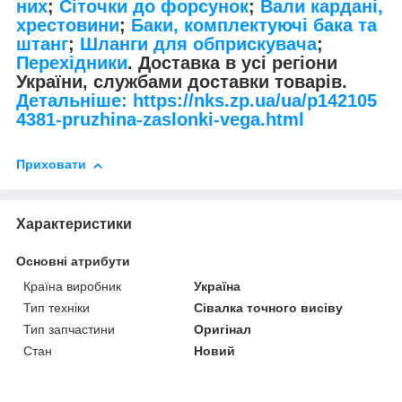
них
;
Сіточки до форсунок
;
Вали кардані,
хрестовини
;
Баки, комплектуючі бака та
штанг
;
Шланги для обприскувача
;
Перехідники
. Доставка в усі регіони
України, службами доставки товарів.
Детальніше: https://nks.zp.ua/ua/p142105
4381-pruzhina-zaslonki-vega.html
Приховати
Характеристики
Основні атрибути
Країна виробник
Україна
Тип техніки
Сівалка точного висіву
Тип запчастини
Оригінал
Стан
Новий