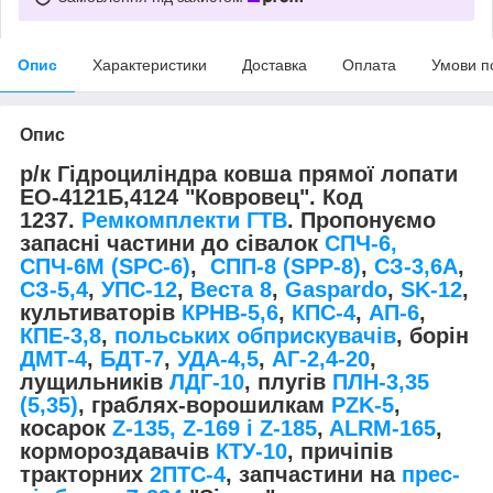
Опис
Характеристики
Доставка
Оплата
Умови п
Опис
р/к Гідроциліндра ковша прямої лопати
ЕО-4121Б,4124 "Ковровец". Код
1237.
Ремкомплекти ГТВ
. Пропонуємо
запасні частини до сівалок
СПЧ-6,
СПЧ-6М (SPС-6)
,
СПП-8 (SPP-8)
,
СЗ-3,6А
,
СЗ-5,4
,
УПС-12
,
Веста 8
,
Gaspardo
,
SK-12
,
культиваторів
КРНВ-5,6
,
КПС-4
,
АП-6
,
КПЕ-3,8
,
польських обприскувачів
, борін
ДМТ-4
,
БДТ-7
,
УДА-4,5
,
АГ-2,4-20
,
лущильників
ЛДГ-10
, плугів
ПЛН-3,35
(5,35)
, граблях-ворошилкам
PZK-5
,
косарок
Z-1
35, Z-169 і Z-185
,
ALRM-165
,
кормороздавачів
КТУ-10
, причіпів
тракторних
2ПТС-4
, запчастини на
прес-