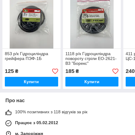
853 р/к Гідроциліндра
1118 р/к Гідроциліндра
411 
грейфера ПЭФ-1Б
повороту стріли ЕО-2621-
ЦС-1
В3 "Борекс"
125
185
240
₴
₴
Купити
Купити
Про нас
100% позитивних з 118 відгуків за рік
Працює з 05.02.2012
м. Запоріжжя