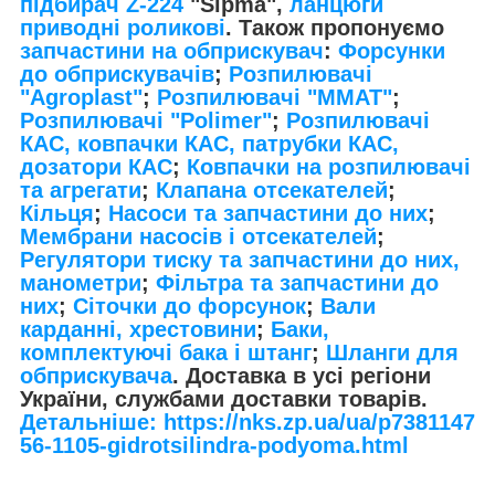
підбирач Z-224
"Sipma",
ланцюги
приводні роликові
. Також пропонуємо
запчастини на обприскувач
:
Форсунки
до обприскувачів
;
Розпилювачі
"Agroplast"
;
Розпилювачі "MMAT"
;
Розпилювачі "Polimer"
;
Розпилювачі
КАС, ковпачки КАС, патрубки КАС,
дозатори КАС
;
Ковпачки на розпилювачі
та агрегати
;
Клапана отсекателей
;
Кільця
;
Насоси та запчастини до них
;
Мембрани насосів і отсекателей
;
Регулятори тиску та запчастини до них,
манометри
;
Фільтра та запчастини до
них
;
Сіточки до форсунок
;
Вали
карданні, хрестовини
;
Баки,
комплектуючі бака і штанг
;
Шланги для
обприскувача
. Доставка в усі регіони
України, службами доставки товарів.
Детальніше: https://nks.zp.ua/ua/p7381147
56-1105-gidrotsilindra-podyoma.html