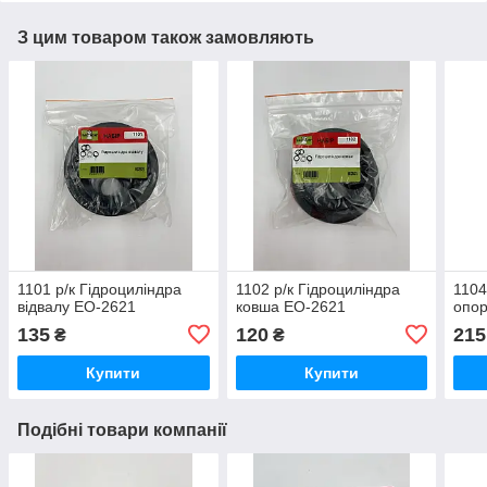
З цим товаром також замовляють
1101 р/к Гідроциліндра
1102 р/к Гідроциліндра
1104
відвалу ЕО-2621
ковша ЕО-2621
опо
135
120
215
₴
₴
Купити
Купити
Подібні товари компанії