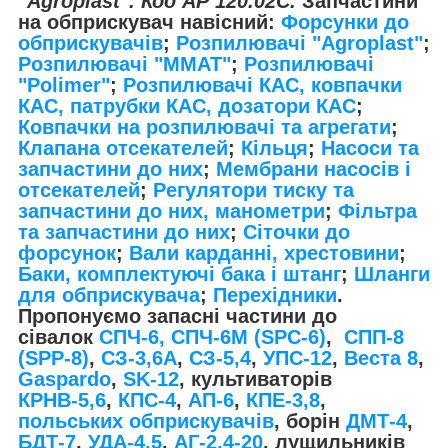
"Agroplast". Код АР 120.02С.
Запчастини
на обприскувач навісний:
Форсунки до
обприскувачів
;
Розпилювачі "Agroplast"
;
Розпилювачі "MMAT"
;
Розпилювачі
"Polimer"
;
Розпилювачі КАС, ковпачки
КАС, патрубки КАС, дозатори КАС
;
Ковпачки на розпилювачі та агрегати
;
Клапана отсекателей
;
Кільця
;
Насоси та
запчастини до них
;
Мембрани насосів і
отсекателей
;
Регулятори тиску та
запчастини до них, манометри
;
Фільтра
та запчастини до них
;
Сіточки до
форсунок
;
Вали карданні, хрестовини
;
Баки, комплектуючі бака і штанг
;
Шланги
для обприскувача
;
Перехідники
.
Пропонуємо запасні частини до
сівалок
СПЧ-6, СПЧ-6М (SPС-6)
,
СПП-8
(SPP-8)
,
СЗ-3,6А
,
СЗ-5,4
,
УПС-12
,
Веста 8
,
Gaspardo
,
SK-12
, культиваторів
КРНВ-5,6
,
КПС-4
,
АП-6
,
КПЕ-3,8
,
польських обприскувачів
, борін
ДМТ-4
,
БДТ-7
,
УДА-4,5
,
АГ-2,4-20
, лущильників