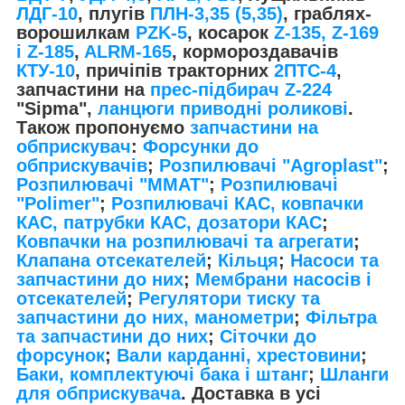
ЛДГ-10
, плугів
ПЛН-3,35 (5,35)
, граблях-
ворошилкам
PZK-5
, косарок
Z-1
35, Z-169
і Z-185
,
ALRM-165
, кормороздавачів
КТУ-10
, причіпів тракторних
2ПТС-4
,
запчастини на
прес-підбирач Z-224
"Sipma",
ланцюги приводні роликові
.
Також пропонуємо
запчастини на
обприскувач
:
Форсунки до
обприскувачів
;
Розпилювачі "Agroplast"
;
Розпилювачі "MMAT"
;
Розпилювачі
"Polimer"
;
Розпилювачі КАС, ковпачки
КАС, патрубки КАС, дозатори КАС
;
Ковпачки на розпилювачі та агрегати
;
Клапана отсекателей
;
Кільця
;
Насоси та
запчастини до них
;
Мембрани насосів і
отсекателей
;
Регулятори тиску та
запчастини до них, манометри
;
Фільтра
та запчастини до них
;
Сіточки до
форсунок
;
Вали карданні, хрестовини
;
Баки, комплектуючі бака і штанг
;
Шланги
для обприскувача
. Доставка в усі