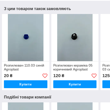
З цим товаром також замовляють
Розпилювач 110.03 синій
Розпилювач кераміка 05
Розп
Agroplast
коричневий Agroplast
03 с
20
120
125
₴
₴
Купити
Купити
Подібні товари компанії