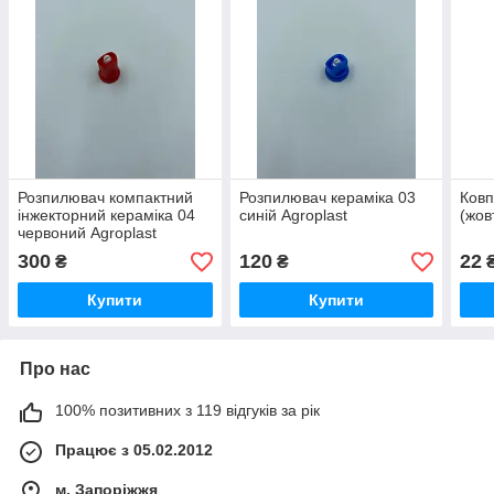
Розпилювач компактний
Розпилювач кераміка 03
Ковп
інжекторний кераміка 04
синій Agroplast
(жов
червоний Agroplast
300
120
22
₴
₴
Купити
Купити
Про нас
100% позитивних з 119 відгуків за рік
Працює з 05.02.2012
м. Запоріжжя