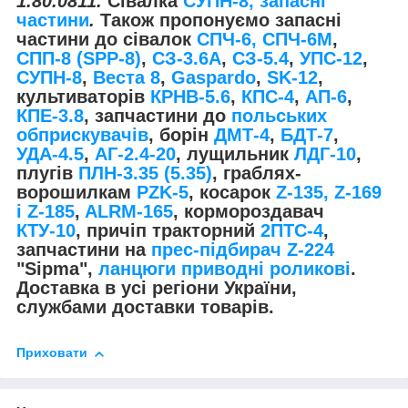
1.80.0811.
Сівалка
СУПН-8, запасні
частини
.
Також пропонуємо запасні
частини до сівалок
СПЧ-6, СПЧ-6М
,
СПП-8 (SPP-8)
,
СЗ-3.6А
,
СЗ-5.4
,
УПС-12
,
СУПН-8
,
Веста 8
,
Gaspardo
,
SK-12
,
культиваторів
КРНВ-5.6
,
КПС-4
,
АП-6
,
КПЕ-3.8
, запчастини до
польських
обприскувачів
, борін
ДМТ-4
,
БДТ-7
,
УДА-4.5
,
АГ-2.4-20
, лущильник
ЛДГ-10
,
плугів
ПЛН-3.35 (5.35)
, граблях-
ворошилкам
PZK-5
, косарок
Z-1
35, Z-169
і Z-185
,
ALRM-165
, кормороздавач
КТУ-10
, причіп тракторний
2ПТС-4
,
запчастини на
прес-підбирач Z-224
"Sipma",
ланцюги приводні роликові
.
Доставка в усі регіони України,
службами доставки товарів.
Приховати