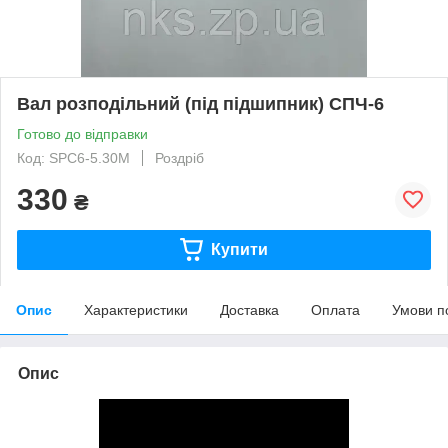
Вал розподільний (під підшипник) СПЧ-6
Готово до відправки
Код: SPC6-5.30М
Роздріб
330
₴
Купити
Опис
Характеристики
Доставка
Оплата
Умови п
Опис