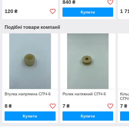
840
₴
120
1 7
₴
Купити
Подібні товари компанії
Втулка напрямна СПЧ-6
Ролик натяжний СПЧ-6
Кіль
СПЧ
8
7
7
₴
₴
₴
Купити
Купити