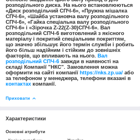
розподільного диска. На нього встановлюються
«Диск розподільчий СПЧ-6», «Пружна мішалка
СПЧ-6», «Шайба установча валу розподільного
СПЧ-6», «Гайка спеціальна валу розподільного
СПЧ-6» і «Зірочка Z-22(Z-30)СПЧ-6». Вал
розподільний СПЧ-6 виготовлений з якісного
матеріалу і покритий спеціальним покриттям,
що значно збільшує його термін служби і робить
його більш надійним і стійким до зовнішніх
факторів, що впливають на нього.
Вал
розподільний СПЧ-6
завжди в наявності на
складі
Компанії "НКС".
Замовлення можна
оформити на сайті компанії
https://nks.zp.ua/
або
за телефоном у менеджера, телефони вказані в
контактах
компанії.
Приховати
Характеристики
Основні атрибути