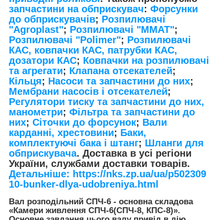
запчастини на обприскувач
:
Форсунки
до обприскувачів
;
Розпилювачі
"Agroplast"
;
Розпилювачі "MMAT"
;
Розпилювачі "Polimer"
;
Розпилювачі
КАС, ковпачки КАС, патрубки КАС,
дозатори КАС
;
Ковпачки на розпилювачі
та агрегати
;
Клапана отсекателей
;
Кільця
;
Насоси та запчастини до них
;
Мембрани насосів і отсекателей
;
Регулятори тиску та запчастини до них,
манометри
;
Фільтра та запчастини до
них
;
Сіточки до форсунок
;
Вали
карданні, хрестовини
;
Баки,
комплектуючі бака і штанг
;
Шланги для
обприскувача
. Доставка в усі регіони
України, службами доставки товарів.
Детальніше: https://nks.zp.ua/ua/p502309
10-bunker-dlya-udobreniya.html
Вал розподільний СПЧ-6
- основна складова
«Камери живлення СПЧ-6(СПЧ-8, КПС-8)».
Основне завдання цього валу привід в дію