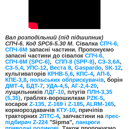
Вал розподільний (під підшипник)
СПЧ-6. Код SPC6-5.30 М.
Сівалка
СПЧ-6,
СПЧ-6М
запасні частини. Пропонуємо
запасні частини до сівалок
СПЧ-6,
СПЧ-6М (SPС-6)
,
СПП-8 (SPP-8)
,
СЗ-3,6А
,
СЗ-5,4
,
УПС-12
,
Веста 8
,
Gaspardo
,
SK-12
,
культиваторів
КРНВ-5,6
,
КПС-4
,
АП-6
,
КПЕ-3,8
,
польських обприскувачів
, борін
ДМТ-4
,
БДТ-7
,
УДА-4,5
,
АГ-2,4-20
,
лущильників
ЛДГ-10
, плугів
ПЛН-3,35
(5,35)
, граблях-ворошилкам
PZK-5
,
косарок
Z-1
35, Z-169 і Z-185
,
ALRM-165
,
кормороздавачів
КТУ-10
, причіпів
тракторних
2ПТС-4
, запчастини на
прес-
підбирач Z-224
"Sipma",
ланцюги
приводні роликові
. Також пропонуємо