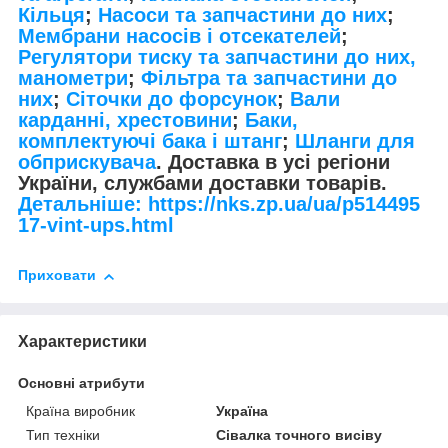
Кільця
;
Насоси та запчастини до них
;
Мембрани насосів і отсекателей
;
Регулятори тиску та запчастини до них,
манометри
;
Фільтра та запчастини до
них
;
Сіточки до форсунок
;
Вали
карданні, хрестовини
;
Баки,
комплектуючі бака і штанг
;
Шланги для
обприскувача
. Доставка в усі регіони
України, службами доставки товарів.
Детальніше: https://nks.zp.ua/ua/p514495
17-vint-ups.html
Приховати
Характеристики
Основні атрибути
Країна виробник
Україна
Тип техніки
Сівалка точного висіву