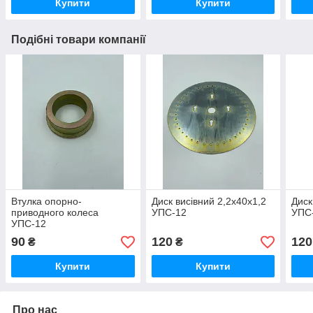
Купити
Купити
Подібні товари компанії
Втулка опорно-
Диск висівний 2,2х40х1,2
Диск
приводного колеса
УПС-12
УПС
УПС-12
90
120
120
₴
₴
Купити
Купити
Про нас