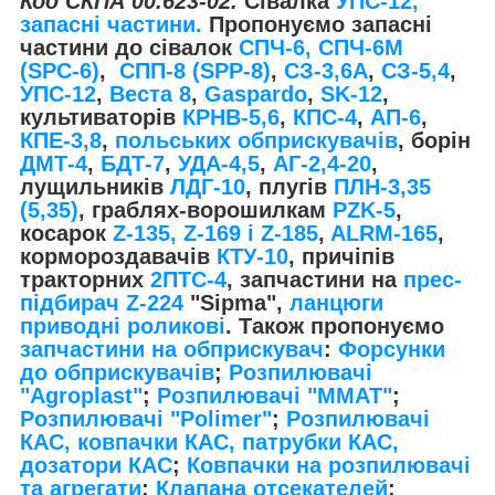
Код СКПА 00.623-02.
Сівалка
УПС-12,
запасні частини.
Пропонуємо запасні
частини до сівалок
СПЧ-6, СПЧ-6М
(SPС-6)
,
СПП-8 (SPP-8)
,
СЗ-3,6А
,
СЗ-5,4
,
УПС-12
,
Веста 8
,
Gaspardo
,
SK-12
,
культиваторів
КРНВ-5,6
,
КПС-4
,
АП-6
,
КПЕ-3,8
,
польських обприскувачів
, борін
ДМТ-4
,
БДТ-7
,
УДА-4,5
,
АГ-2,4-20
,
лущильників
ЛДГ-10
, плугів
ПЛН-3,35
(5,35)
, граблях-ворошилкам
PZK-5
,
косарок
Z-1
35, Z-169 і Z-185
,
ALRM-165
,
кормороздавачів
КТУ-10
, причіпів
тракторних
2ПТС-4
, запчастини на
прес-
підбирач Z-224
"Sipma",
ланцюги
приводні роликові
. Також пропонуємо
запчастини на обприскувач
:
Форсунки
до обприскувачів
;
Розпилювачі
"Agroplast"
;
Розпилювачі "MMAT"
;
Розпилювачі "Polimer"
;
Розпилювачі
КАС, ковпачки КАС, патрубки КАС,
дозатори КАС
;
Ковпачки на розпилювачі
та агрегати
;
Клапана отсекателей
;