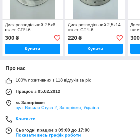
Диск розподільний 2.5х6
Диск розподільний 2,5х14
Диск
нж.ст. СПЧ-6
нж.ст. СПЧ-6
нж.с
300
220
300
₴
₴
Купити
Купити
Про нас
100% позитивних з 118 відгуків за рік
Працює з 05.02.2012
м. Запоріжжя
вул. Василя Стуса 2, Запоріжжя, Україна
Контакти
Сьогодні працює з 09:00 до 17:00
Показати весь графік роботи