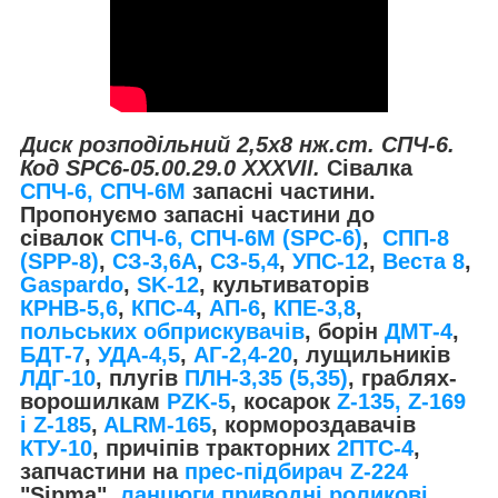
Диск розподільний 2,5х8 нж.ст. СПЧ-6.
Код SPC6-05.00.29.0 ХХХVII.
Сівалка
СПЧ-6, СПЧ-6М
запасні частини.
Пропонуємо запасні частини до
сівалок
СПЧ-6, СПЧ-6М (SPС-6)
,
СПП-8
(SPP-8)
,
СЗ-3,6А
,
СЗ-5,4
,
УПС-12
,
Веста 8
,
Gaspardo
,
SK-12
, культиваторів
КРНВ-5,6
,
КПС-4
,
АП-6
,
КПЕ-3,8
,
польських обприскувачів
, борін
ДМТ-4
,
БДТ-7
,
УДА-4,5
,
АГ-2,4-20
, лущильників
ЛДГ-10
, плугів
ПЛН-3,35 (5,35)
, граблях-
ворошилкам
PZK-5
, косарок
Z-1
35, Z-169
і Z-185
,
ALRM-165
, кормороздавачів
КТУ-10
, причіпів тракторних
2ПТС-4
,
запчастини на
прес-підбирач Z-224
"Sipma",
ланцюги приводні роликові
.