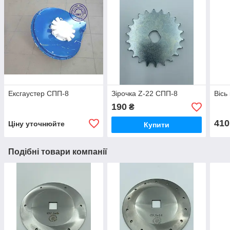
Ексгаустер СПП-8
Зірочка Z-22 СПП-8
Вісь
190
₴
410
Ціну уточнюйте
Купити
Подібні товари компанії