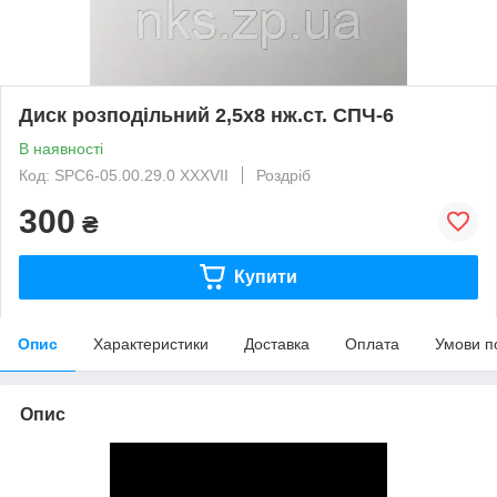
Диск розподільний 2,5х8 нж.ст. СПЧ-6
В наявності
Код: SPC6-05.00.29.0 ХХХVII
Роздріб
300
₴
Купити
Опис
Характеристики
Доставка
Оплата
Умови п
Опис