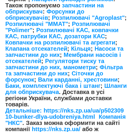
Також пропонуємо
запчастини на
обприскувач
:
Форсунки до
обприскувачів
;
Розпилювачі "Agroplast"
;
Розпилювачі "MMAT"
;
Розпилювачі
"Polimer"
;
Розпилювачі КАС, ковпачки
КАС, патрубки КАС, дозатори КАС
;
Ковпачки на розпилювачі та агрегати
;
Клапана отсекателей
;
Кільця
;
Насоси та
запчастини до них
;
Мембрани насосів і
отсекателей
;
Регулятори тиску та
запчастини до них, манометри
;
Фільтра
та запчастини до них
;
Сіточки до
форсунок
;
Вали карданні, хрестовини
;
Баки, комплектуючі бака і штанг
;
Шланги
для обприскувача
. Доставка в усі
регіони України, службами доставки
товарів.
Детальніше: https://nks.zp.ua/ua/p502309
10-bunker-dlya-udobreniya.html
Компанія
"НКС"
. Заказ можна оформити на сайті
компанії
https://nks.zp.ua/
або ж