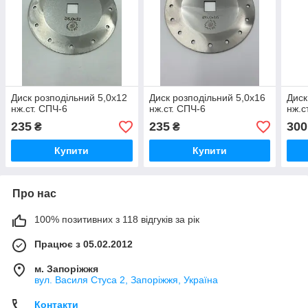
Диск розподільний 5,0х12
Диск розподільний 5,0х16
Диск
нж.ст. СПЧ-6
нж.ст. СПЧ-6
нж.с
235
235
300
₴
₴
Купити
Купити
Про нас
100% позитивних з 118 відгуків за рік
Працює з 05.02.2012
м. Запоріжжя
вул. Василя Стуса 2, Запоріжжя, Україна
Контакти