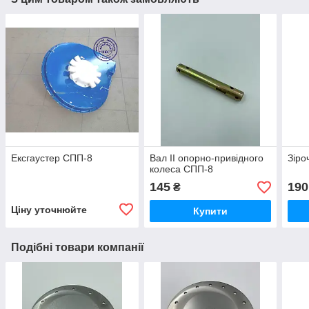
Ексгаустер СПП-8
Вал II опорно-привідного
Зіро
колеса СПП-8
145
190
₴
Ціну уточнюйте
Купити
Подібні товари компанії