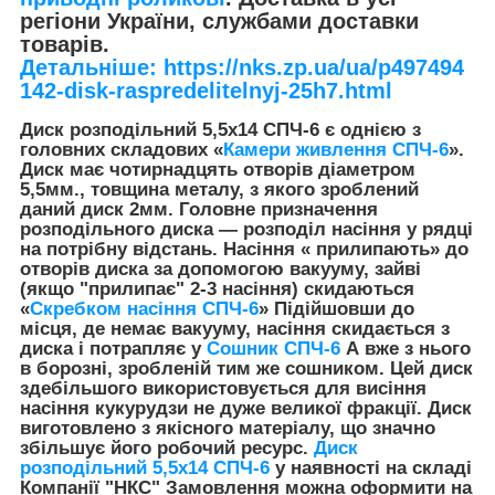
регіони України, службами доставки
товарів.
Детальніше: https://nks.zp.ua/ua/p497494
142-disk-raspredelitelnyj-25h7.html
Диск розподільний 5,5х14 СПЧ-6 є однією з
головних складових «
Камери живлення СПЧ-6
».
Диск має чотирнадцять отворів діаметром
5,5мм., товщина металу, з якого зроблений
даний диск 2мм. Головне призначення
розподільного диска — розподіл насіння у рядці
на потрібну відстань. Насіння « прилипають» до
отворів диска за допомогою вакууму, зайві
(якщо "прилипає" 2-3 насіння) скидаються
«
Скребком насіння СПЧ-6
» Підійшовши до
місця, де немає вакууму, насіння скидається з
диска і потрапляє у
Сошник СПЧ-6
А вже з нього
в борозні, зробленій тим же сошником. Цей диск
здебільшого використовується для висіння
насіння кукурудзи не дуже великої фракції. Диск
виготовлено з якісного матеріалу, що значно
збільшує його робочий ресурс.
Диск
розподільний 5,5х14 СПЧ-6
у наявності на складі
Компанії "НКС"
Замовлення можна оформити на