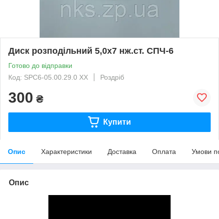
Диск розподільний 5,0х7 нж.ст. СПЧ-6
Готово до відправки
Код: SPC6-05.00.29.0 ХХ
Роздріб
300
₴
Купити
Опис
Характеристики
Доставка
Оплата
Умови п
Опис