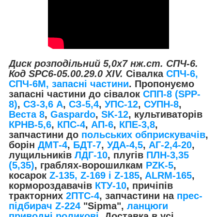
Диск розподільний 5,0х7 нж.ст. СПЧ-6.
Код SPC6-05.00.29.0 ХIV.
Сівалка
СПЧ-6,
СПЧ-6М, запасні частини
. Пропонуємо
запасні частини до сівалок
СПП-8 (SPP-
8)
,
СЗ-3,6 А
,
СЗ-5,4
,
УПС-12
,
СУПН-8
,
Веста 8
,
Gaspardo
,
SK-12
, культиваторів
КРНВ-5,6
,
КПС-4
,
АП-6
,
КПЕ-3,8
,
запчастини до
польських обприскувачів
,
борін
ДМТ-4
,
БДТ-7
,
УДА-4,5
,
АГ-2,4-20
,
лущильників
ЛДГ-10
, плугів
ПЛН-3,35
(5,35)
, граблях-ворошилкам
PZK-5
,
косарок
Z-1
35, Z-169 і Z-185
,
ALRM-165
,
кормороздавачів
КТУ-10
, причіпів
тракторних
2ПТС-4
, запчастини на
прес-
підбирач Z-224
"Sipma",
ланцюги
приводні роликові
. Доставка в усі