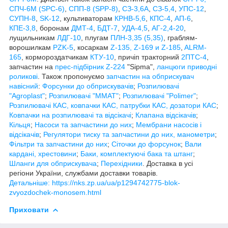
СПЧ-6М (SPС-6)
,
СПП-8 (SPP-8)
,
СЗ-3,6А
,
СЗ-5,4
,
УПС-12
,
СУПН-8
,
SK-12
, культиваторам
КРНВ-5,6
,
КПС-4
,
АП-6
,
КПЕ-3,8
, боронам
ДМТ-4
,
БДТ-7
,
УДА-4,5
,
АГ-2,4-20
,
лущильникам
ЛДГ-10
, плугам
ПЛН-3,35 (5,35)
, граблям-
ворошилкам
PZK-5
, косаркам
Z-1
35, Z-169 и Z-185
,
ALRM-
165
, кормороздатчикам
КТУ-10
, причіп тракторний
2ПТС-4
,
запчастин на
прес-підбірник Z-224
"Sipma",
ланцюги приводні
роликові
. Також пропонуємо
запчастин на обприскувач
навісний
:
Форсунки до обприскувачів
;
Розпилювачі
"Agroplast"
;
Розпилювачі "MMAT"
;
Розпилювачі "Polimer"
;
Розпилювачі КАС, ковпачки КАС, патрубки КАС, дозатори КАС
;
Ковпачки на розпилювачі та відсікачі
;
Клапана відсікачів
;
Кільця
;
Насоси та запчастини до них
;
Мембрани насосів і
відсікачів
;
Регулятори тиску та запчастини до них, манометри
;
Фільтри та запчастини до них
;
Сіточки до форсунок
;
Вали
кардані, хрестовини
;
Баки, комплектуючі бака та штанг
;
Шланги для обприскувача
;
Перехідники
. Доставка в усі
регіони України, службами доставки товарів.
Детальніше: https://nks.zp.ua/ua/p1294742775-blok-
zvyozdochek-monosem.html
Приховати