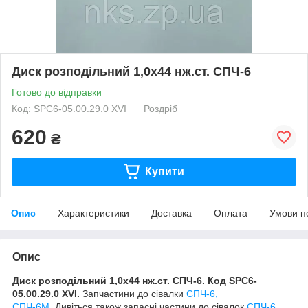
Диск розподільний 1,0х44 нж.ст. СПЧ-6
Готово до відправки
Код: SPC6-05.00.29.0 ХVI
Роздріб
620
₴
Купити
Опис
Характеристики
Доставка
Оплата
Умови п
Опис
Диск розподільний 1,0х44 нж.ст. СПЧ-6. Код SPC6-
05.00.29.0 ХVI.
Запчастини до сівалки
СПЧ-6,
СПЧ-6М
. Дивіться також запасні частини до сівалок
СПЧ-6,