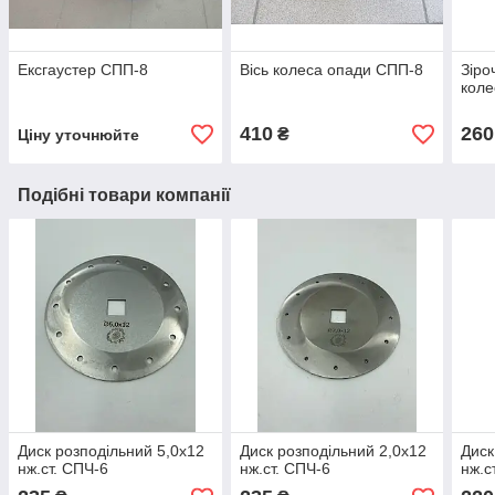
Ексгаустер СПП-8
Вісь колеса опади СПП-8
Зіро
коле
410
260
₴
Ціну уточнюйте
Подібні товари компанії
Диск розподільний 5,0х12
Диск розподільний 2,0х12
Диск
нж.ст. СПЧ-6
нж.ст. СПЧ-6
нж.с