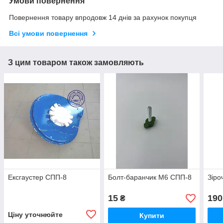
Умови повернення
Повернення товару впродовж 14 днів за рахунок покупця
Всі умови повернення
З цим товаром також замовляють
Ексгаустер СПП-8
Болт-баранчик М6 СПП-8
Зіро
15
190
₴
Ціну уточнюйте
Купити