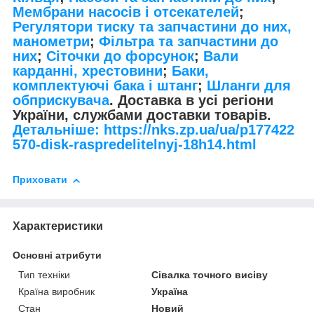
Мембрани насосів і отсекателей
;
Регулятори тиску та запчастини до них,
манометри
;
Фільтра та запчастини до
них
;
Сіточки до форсунок
;
Вали
карданні, хрестовини
;
Баки,
комплектуючі бака і штанг
;
Шланги для
обприскувача
. Доставка в усі регіони
України, службами доставки товарів.
Детальніше: https://nks.zp.ua/ua/p177422
570-disk-raspredelitelnyj-18h14.html
Приховати
Характеристики
Основні атрибути
Тип техніки
Сівалка точного висіву
Країна виробник
Україна
Стан
Новий