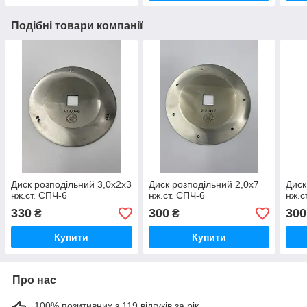
Подібні товари компанії
Диск розподільний 3,0х2х3
Диск розподільний 2,0х7
Диск
нж.ст. СПЧ-6
нж.ст. СПЧ-6
нж.с
330
300
300
₴
₴
Купити
Купити
Про нас
100% позитивних з 119 відгуків за рік