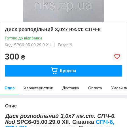
Диск розподільний 3,0х7 нж.ст. СПЧ-6
Готово до відправки
Код: SPC6-05.00.29.0 ХII
Роздріб
300
₴
Купити
Опис
Характеристики
Доставка
Оплата
Умови п
Опис
Диск розподільний 3,0х7 нж.ст. СПЧ-6.
Код
SPC6-05.00.29.0 ХII
.
Сівалка
СПЧ-6,