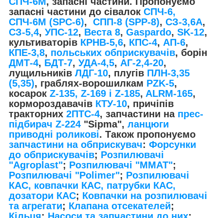
СПЧ-6М
, запасні частини. Пропонуємо
запасні частини до сівалок
СПЧ-6,
СПЧ-6М (SPС-6)
,
СПП-8 (SPP-8)
,
СЗ-3,6А
,
СЗ-5,4
,
УПС-12
,
Веста 8
,
Gaspardo
,
SK-12
,
культиваторів
КРНВ-5,6
,
КПС-4
,
АП-6
,
КПЕ-3,8
,
польських обприскувачів
, борін
ДМТ-4
,
БДТ-7
,
УДА-4,5
,
АГ-2,4-20
,
лущильників
ЛДГ-10
, плугів
ПЛН-3,35
(5,35)
, граблях-ворошилкам
PZK-5
,
косарок
Z-1
35, Z-169 і Z-185
,
ALRM-165
,
кормороздавачів
КТУ-10
, причіпів
тракторних
2ПТС-4
, запчастини на
прес-
підбирач Z-224
"Sipma",
ланцюги
приводні роликові
. Також пропонуємо
запчастини на обприскувач
:
Форсунки
до обприскувачів
;
Розпилювачі
"Agroplast"
;
Розпилювачі "MMAT"
;
Розпилювачі "Polimer"
;
Розпилювачі
КАС, ковпачки КАС, патрубки КАС,
дозатори КАС
;
Ковпачки на розпилювачі
та агрегати
;
Клапана отсекателей
;
Кільця
;
Насоси та запчастини до них
;