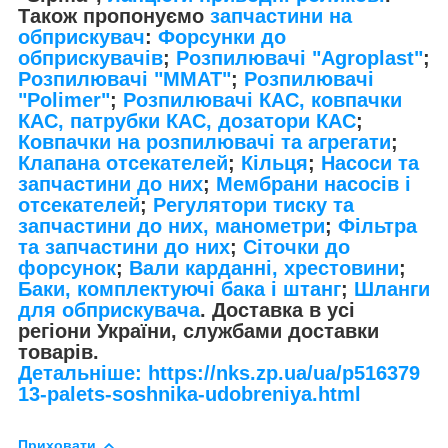
Також пропонуємо
запчастини на
обприскувач
:
Форсунки до
обприскувачів
;
Розпилювачі "Agroplast"
;
Розпилювачі "MMAT"
;
Розпилювачі
"Polimer"
;
Розпилювачі КАС, ковпачки
КАС, патрубки КАС, дозатори КАС
;
Ковпачки на розпилювачі та агрегати
;
Клапана отсекателей
;
Кільця
;
Насоси та
запчастини до них
;
Мембрани насосів і
отсекателей
;
Регулятори тиску та
запчастини до них, манометри
;
Фільтра
та запчастини до них
;
Сіточки до
форсунок
;
Вали карданні, хрестовини
;
Баки, комплектуючі бака і штанг
;
Шланги
для обприскувача
. Доставка в усі
регіони України, службами доставки
товарів.
Детальніше: https://nks.zp.ua/ua/p516379
13-palets-soshnika-udobreniya.html
Приховати