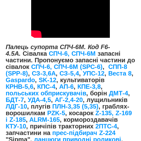
Палець супорта СПЧ-6М. Код F6-
4.5А.
Сівалка
СПЧ-6, СПЧ-6М
запасні
частини. Пропонуємо запасні частини до
сівалок
СПЧ-6, СПЧ-6М (SPС-6)
,
СПП-8
(SPP-8)
,
СЗ-3,6А
,
СЗ-5,4
,
УПС-12
,
Веста 8
,
Gaspardo
,
SK-12
, культиваторів
КРНВ-5,6
,
КПС-4
,
АП-6
,
КПЕ-3,8
,
польських обприскувачів
, борін
ДМТ-4
,
БДТ-7
,
УДА-4,5
,
АГ-2,4-20
, лущильників
ЛДГ-10
, плугів
ПЛН-3,35 (5,35)
, граблях-
ворошилкам
PZK-5
, косарок
Z-1
35, Z-169
і Z-185
,
ALRM-165
, кормороздавачів
КТУ-10
, причіпів тракторних
2ПТС-4
,
запчастини на
прес-підбирач Z-224
"Sipma",
ланцюги приводні роликові
.