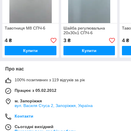
Тавотниця М8 СПЧ-6
Шайба регулювальна
Тав
20х30х1 СПЧ-6
4
3
4
₴
₴
₴
Купити
Купити
Про нас
100% позитивних з 119 відгуків за рік
Працює з 05.02.2012
м. Запоріжжя
вул. Василя Стуса 2, Запоріжжя, Україна
Контакти
Сьогодні вихідний