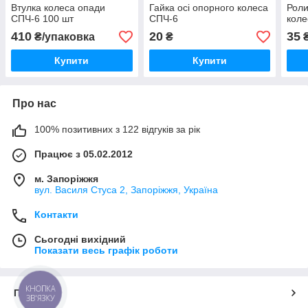
Втулка колеса опади
Гайка осі опорного колеса
Роли
СПЧ-6 100 шт
СПЧ-6
коле
410
20
35
₴/упаковка
₴
Купити
Купити
Про нас
100% позитивних з 122 відгуків за рік
Працює з 05.02.2012
м. Запоріжжя
вул. Василя Стуса 2, Запоріжжя, Україна
Контакти
Сьогодні вихідний
Показати весь графік роботи
КНОПКА
Про нас
ЗВ'ЯЗКУ