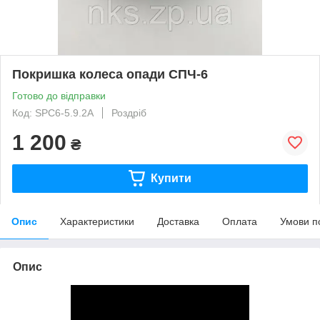
Покришка колеса опади СПЧ-6
Готово до відправки
Код: SPC6-5.9.2А
Роздріб
1 200
₴
Купити
Опис
Характеристики
Доставка
Оплата
Умови п
Опис