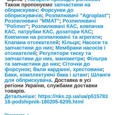
Також пропонуємо
запчастини на
обприскувач
:
Форсунки до
обприскувачів
;
Розпилювачі "Agroplast"
;
Розпилювачі "MMAT"
;
Розпилювачі
"Polimer"
;
Розпилювачі КАС, ковпачки
КАС, патрубки КАС, дозатори КАС
;
Ковпачки на розпилювачі та агрегати
;
Клапана отсекателей
;
Кільця
;
Насоси та
запчастини до них
;
Мембрани насосів і
отсекателей
;
Регулятори тиску та
запчастини до них, манометри
;
Фільтра
та запчастини до них
;
Сіточки до
форсунок
;
Вали карданні, хрестовини
;
Баки, комплектуючі бака і штанг
;
Шланги
для обприскувача
. Доставка в усі
регіони України, службами доставки
товарів.
Детальніше: https://nks.zp.ua/ua/p515783
16-podshipnik-180205-6205.html
Приховати