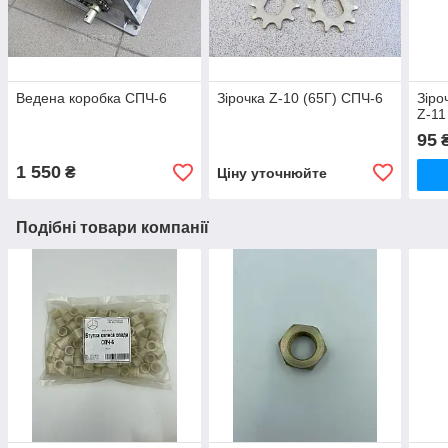
Ведена коробка СПЧ-6
Зірочка Z-10 (65Г) СПЧ-6
Зіро
Z-11
95
1 550
₴
Ціну уточнюйте
Подібні товари компанії