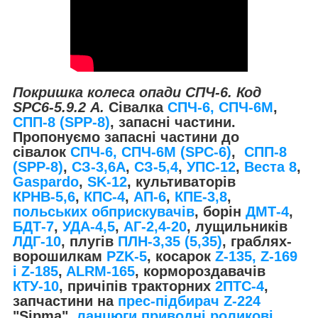
Покришка колеса опади СПЧ-6. Код
SPC6-5.9.2 А.
Сівалка
СПЧ-6, СПЧ-6М
,
СПП-8 (SPP-8)
, запасні частини.
Пропонуємо запасні частини до
сівалок
СПЧ-6, СПЧ-6М (SPС-6)
,
СПП-8
(SPP-8)
,
СЗ-3,6А
,
СЗ-5,4
,
УПС-12
,
Веста 8
,
Gaspardo
,
SK-12
, культиваторів
КРНВ-5,6
,
КПС-4
,
АП-6
,
КПЕ-3,8
,
польських обприскувачів
, борін
ДМТ-4
,
БДТ-7
,
УДА-4,5
,
АГ-2,4-20
, лущильників
ЛДГ-10
, плугів
ПЛН-3,35 (5,35)
, граблях-
ворошилкам
PZK-5
, косарок
Z-1
35, Z-169
і Z-185
,
ALRM-165
, кормороздавачів
КТУ-10
, причіпів тракторних
2ПТС-4
,
запчастини на
прес-підбирач Z-224
"Sipma",
ланцюги приводні роликові
.